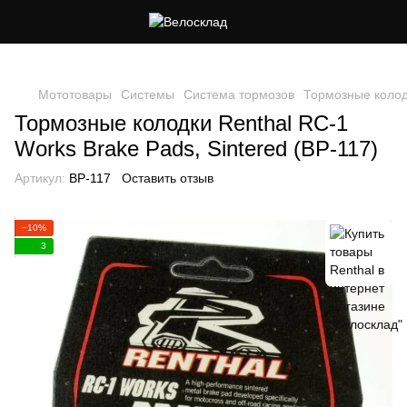
Следи за скидками в instagram
Мототовары
Системы
Система тормозов
Тормозные коло
Тормозные колодки Renthal RC-1
Works Brake Pads, Sintered (BP-117)
Артикул:
BP-117
Оставить отзыв
−10%
3