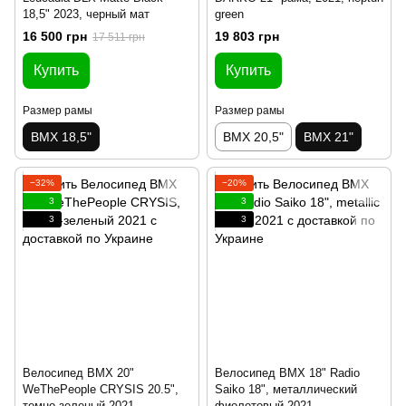
18,5" 2023, черный мат
green
16 500 грн
19 803 грн
17 511 грн
Купить
Купить
Размер рамы
Размер рамы
BMX 18,5"
BMX 20,5"
BMX 21"
−32%
−20%
3
3
3
3
Велосипед BMX 20"
Велосипед BMX 18" Radio
WeThePeople CRYSIS 20.5",
Saiko 18", металлический
темно-зеленый 2021
фиолетовый 2021