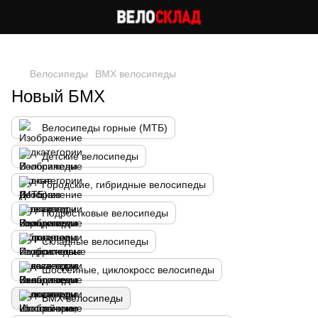
Следи за скидками в instagram
Велосипеды
BMX велосипеды
Новый БМХ
Велосипеды горные (МТБ)
Детские велосипеды
Городские, гибридные велосипеды
Подростковые велосипеды
Складные велосипеды
Шоссейные, циклокросс велосипеды
BMX велосипеды