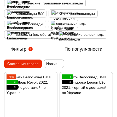
Туристические, гравийные велосипеды
Велосипеды Б/У
Электровелосипеды
Dirt велосипеды
Фэтбайки
Беговелы (велобеги)
Женские велосипеды
Фильтр
По популярности
1
Состояние товара
Новый
−5%
3
3
3
3