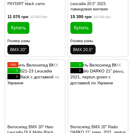
PAYDIRT black camo
Leucadia 20,5" 2023,
лавандовая матовая
11 070 грн
15 300 грн
12 587 грн
16 146 грн
Купить
Купить
Размер рамы
Размер рамы
BMX 20"
BMX 20,5"
−6%
3
3
3
3
Велосипед BMX 20" Haro
Велосипед BMX 20" Radio
Leucadia DLX Matte Black
DARKO 21" рама, 2021, neptun