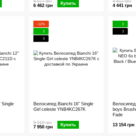
8 077 грн
4 812 грн
Купить
6 462 грн
4 441 грн
−12%
3
3
3
3
 Single
Велосипед Bianchi 16" Single
Велосипед 
Girl celeste YNB4KC267K
boys Brushe
Fade
9 010 грн
Купить
13 154 грн
7 950 грн