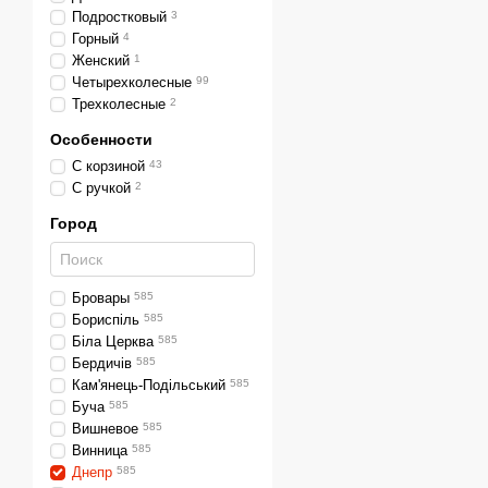
Подростковый
3
Горный
4
Женский
1
Четырехколесные
99
Трехколесные
2
Особенности
С корзиной
43
С ручкой
2
Город
Бровары
585
Бориспіль
585
Біла Церква
585
Бердичів
585
Кам'янець-Подільський
585
Буча
585
Вишневое
585
Винница
585
Днепр
585