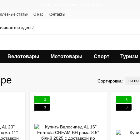
Следи за скидками в instagram
олезные статьи
О нас
Контакты
чинается здесь!
Велотовары
Мототовары
Спорт
Туризм
пре
по по
Сортировка:
3
3
3
3