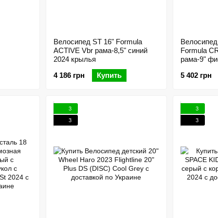
Велосипед ST 16" Formula
Велосипед
ACTIVE Vbr рама-8,5" синий
Formula C
2024 крылья
рама-9" ф
корзиной P
4 186 грн
Купить
5 402 грн
3
3
3
3