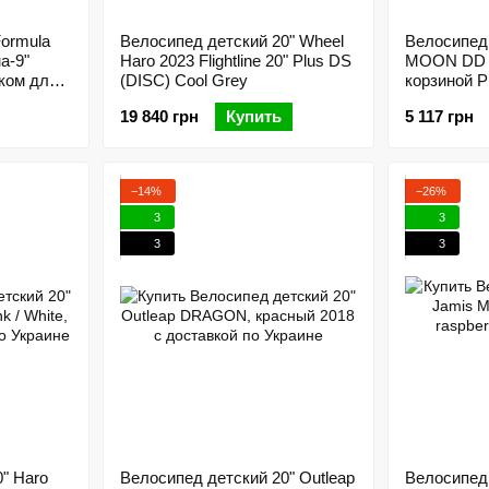
Formula
Велосипед детский 20" Wheel
Велосипед
а-9"
Haro 2023 Flightline 20" Plus DS
MOON DD р
ком для
(DISC) Cool Grey
корзиной P
с крылом
19 840 грн
Купить
5 117 грн
−14%
−26%
3
3
3
3
" Haro
Велосипед детский 20" Outleap
Велосипед 