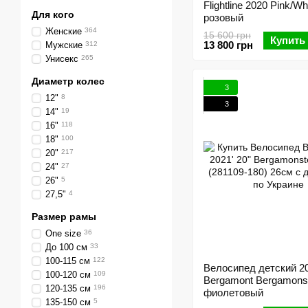
Flightline 2020 Pink/Whi
Для кого
розовый
Женские
364
15 600 грн
Купить
13 800 грн
Мужские
312
Унисекс
265
Диаметр колес
3
12"
8
3
14"
19
16"
118
18"
100
20"
217
24"
27
26"
5
27,5"
4
Размер рамы
One size
36
До 100 см
33
100-115 см
122
Велосипед детский 2
100-120 см
109
Bergamont Bergamonst
120-135 см
196
фиолетовый
135-150 см
5