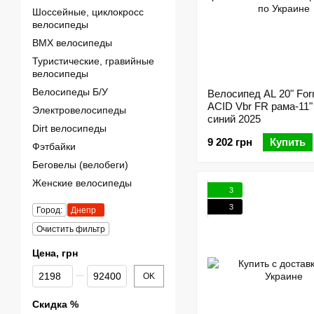
Шоссейные, циклокросс
велосипеды
BMX велосипеды
Туристические, гравийные
велосипеды
Велосипеды Б/У
Велосипед AL 20" For
ACID Vbr FR рама-11"
Электровелосипеды
синий 2025
Dirt велосипеды
9 202 грн
Купить
Фэтбайки
Беговелы (велобеги)
Женские велосипеды
3
3
Город:
Днепр
Очистить фильтр
Цена, грн
От Цена, грн
До Цена, грн
OK
Скидка %