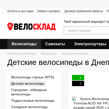
Перейти к основному контенту
Оплата и доставка
Обмен и возврат
Договор публичной оферты
П
Твой идеальный маршрут на
Велосипеды
Самокаты
Электроскутеры
Веломагазин Velosklad
Велосипеды
Детские велосипеды
Детские велосипеды в Дне
Велосипеды горные (МТБ)
3
Детские велосипеды
3
Городские, гибридные
велосипеды
Подростковые велосипеды
Складные велосипеды