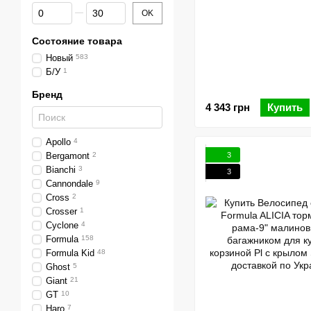
От Скидка %
До Скидка %
OK
Состояние товара
Новый
583
Б/У
1
Бренд
4 343 грн
Купить
Apollo
4
3
Bergamont
2
Bianchi
3
3
Cannondale
9
Cross
2
Crosser
1
Cyclone
4
Formula
158
Formula Kid
48
Ghost
5
Giant
21
GT
10
Haro
7