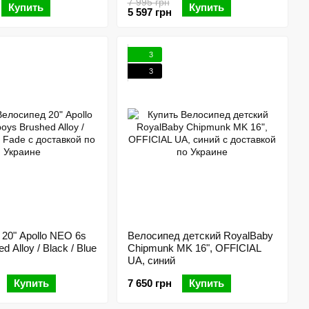
7 995 грн
Купить
Купить
5 597 грн
3
3
20" Apollo NEO 6s
Велосипед детский RoyalBaby
d Alloy / Black / Blue
Chipmunk MK 16", OFFICIAL
UA, синий
Купить
7 650 грн
Купить