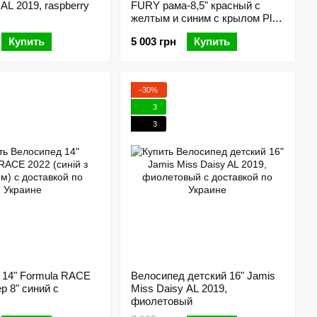
AL 2019, raspberry
FURY рама-8,5" красный с
желтым и синим с крылом Pl
2022
Купить
5 003 грн
Купить
−30%
3
3
 14" Formula RACE
Велосипед детский 16" Jamis
р 8" синий с
Miss Daisy AL 2019,
фиолетовый