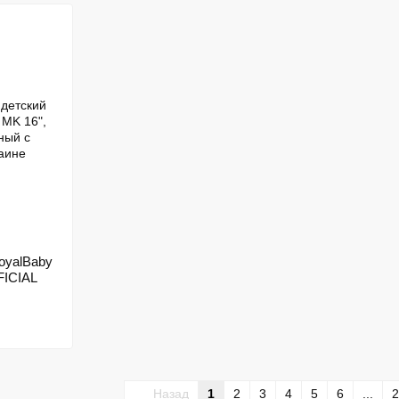
oyalBaby
FICIAL
Назад
1
2
3
4
5
6
...
2