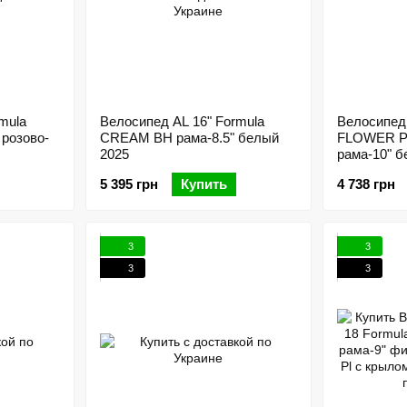
mula
Велосипед AL 16" Formula
Велосипед 
 розово-
CREAM BH рама-8.5" белый
FLOWER 
2025
рама-10" б
бирюзовым
5 395 грн
Купить
4 738 грн
3
3
3
3