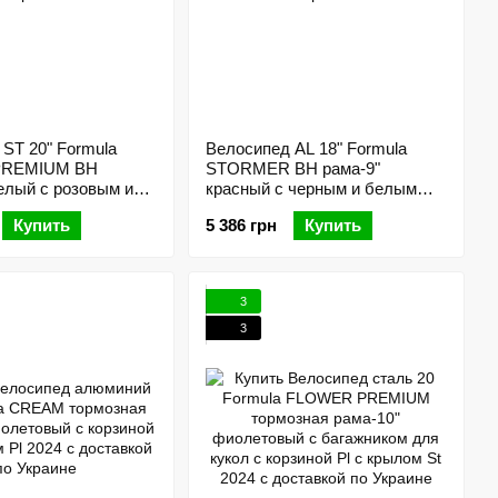
ST 20" Formula
Велосипед AL 18" Formula
PREMIUM BH
STORMER BH рама-9"
елый с розовым и
красный с черным и белым
 2025
2025
Купить
5 386 грн
Купить
3
3