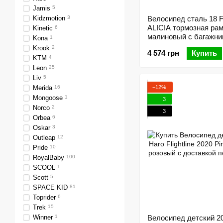
Jamis
5
Kidzmotion
3
Велосипед сталь 18 
ALICIA тормозная рам
Kinetic
6
малиновый с багажни
Kona
1
кукол с корзиной Pl 
Krook
2
4 574 грн
Купить
St 2024
KTM
4
Leon
25
Liv
5
−12%
Merida
16
Mongoose
1
3
Norco
2
3
Orbea
6
Oskar
3
Outleap
12
Pride
10
RoyalBaby
100
SCOOL
1
Scott
5
SPACE KID
81
Toprider
6
Trek
15
Winner
1
Велосипед детский 20