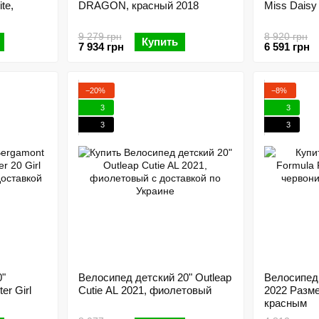
te,
DRAGON, красный 2018
Miss Daisy 
9 279 грн
8 920 грн
Купить
7 934 грн
6 591 грн
−20%
−8%
3
3
3
3
0"
Велосипед детский 20" Outleap
Велосипед
er Girl
Cutie AL 2021, фиолетовый
2022 Разме
красным