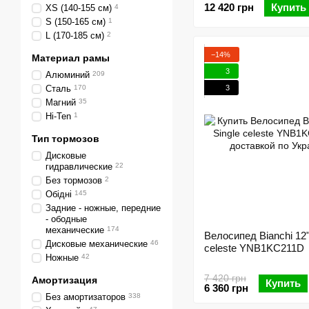
12 420 грн
Купить
XS (140-155 см)
4
S (150-165 см)
1
L (170-185 см)
2
−14%
Материал рамы
3
Алюминий
209
3
Сталь
170
Магний
35
Hi-Ten
1
Тип тормозов
Дисковые
гидравлические
22
Без тормозов
2
Обідні
145
Задние - ножные, передние
- ободные
механические
174
Велосипед Bianchi 12"
Дисковые механические
46
celeste YNB1KC211D
Ножные
42
7 420 грн
Амортизация
Купить
6 360 грн
Без амортизаторов
338