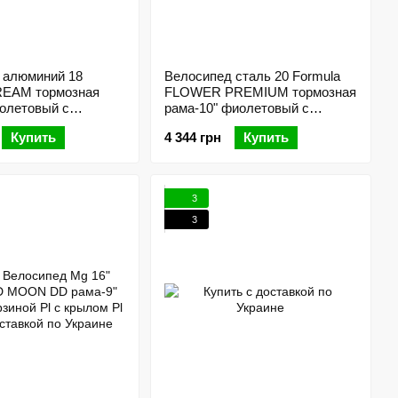
 алюминий 18
Велосипед сталь 20 Formula
REAM тормозная
FLOWER PREMIUM тормозная
иолетовый с
рама-10" фиолетовый с
l с крылом Pl 2024
багажником для кукол с
Купить
4 344 грн
Купить
корзиной Pl с крылом St 2024
3
3