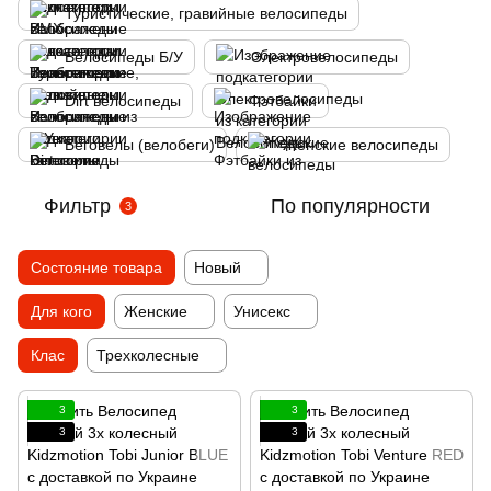
Туристические, гравийные велосипеды
Велосипеды Б/У
Электровелосипеды
Dirt велосипеды
Фэтбайки
Беговелы (велобеги)
Женские велосипеды
Фильтр
По популярности
3
Состояние товара
Новый
Для кого
Женские
Унисекс
Клас
Трехколесные
3
3
3
3