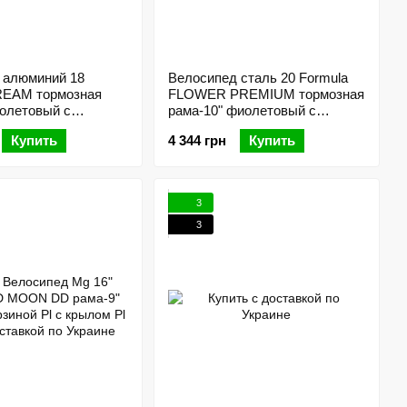
 алюминий 18
Велосипед сталь 20 Formula
REAM тормозная
FLOWER PREMIUM тормозная
иолетовый с
рама-10" фиолетовый с
l с крылом Pl 2024
багажником для кукол с
Купить
4 344 грн
Купить
корзиной Pl с крылом St 2024
3
3