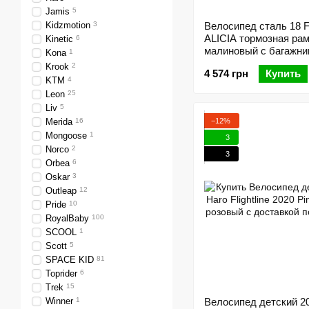
Jamis
5
Kidzmotion
3
Велосипед сталь 18 
ALICIA тормозная рам
Kinetic
6
малиновый с багажни
Kona
1
кукол с корзиной Pl 
Krook
2
4 574 грн
Купить
St 2024
KTM
4
Leon
25
Liv
5
−12%
Merida
16
Mongoose
1
3
Norco
2
3
Orbea
6
Oskar
3
Outleap
12
Pride
10
RoyalBaby
100
SCOOL
1
Scott
5
SPACE KID
81
Toprider
6
Trek
15
Winner
1
Велосипед детский 20