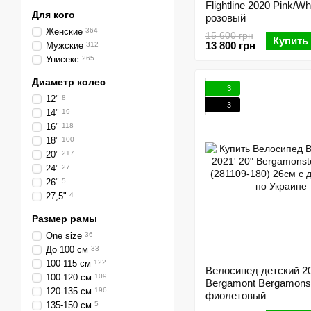
Flightline 2020 Pink/Whi
Для кого
розовый
Женские
364
15 600 грн
Купить
13 800 грн
Мужские
312
Унисекс
265
Диаметр колес
3
12"
8
3
14"
19
16"
118
18"
100
20"
217
24"
27
26"
5
27,5"
4
Размер рамы
One size
36
До 100 см
33
100-115 см
122
Велосипед детский 2
100-120 см
109
Bergamont Bergamonst
120-135 см
196
фиолетовый
135-150 см
5