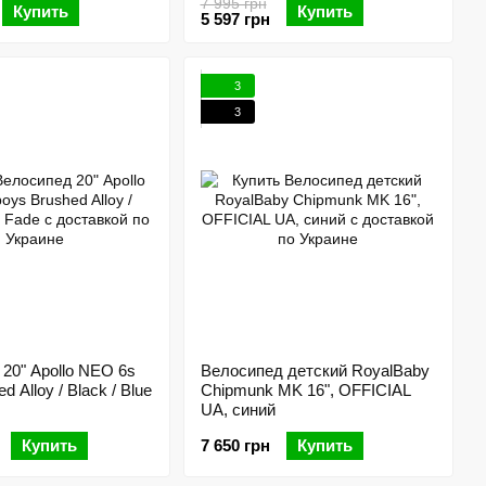
7 995 грн
Купить
Купить
5 597 грн
3
3
20" Apollo NEO 6s
Велосипед детский RoyalBaby
d Alloy / Black / Blue
Chipmunk MK 16", OFFICIAL
UA, синий
Купить
7 650 грн
Купить