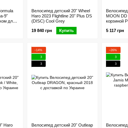
Formula
Велосипед детский 20" Wheel
Велосипед
а-9"
Haro 2023 Flightline 20" Plus DS
MOON DD р
ком для
(DISC) Cool Grey
корзиной P
с крылом
19 840 грн
Купить
5 117 грн
−14%
−26%
3
3
3
3
" Haro
Велосипед детский 20" Outleap
Велосипед 