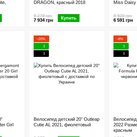
te,
DRAGON, красный 2018
Miss Daisy 
9 279 грн
8 920 грн
Купить
7 934 грн
6 591 грн
−20%
−8%
3
3
3
3
0"
Велосипед детский 20" Outleap
Велосипед
er Girl
Cutie AL 2021, фиолетовый
2022 Разме
красным