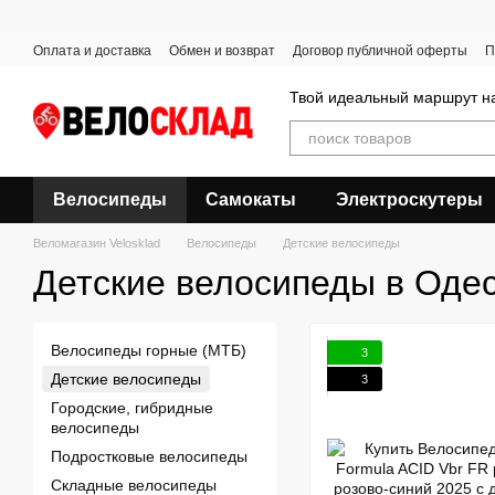
Перейти к основному контенту
Оплата и доставка
Обмен и возврат
Договор публичной оферты
П
Твой идеальный маршрут на
Велосипеды
Самокаты
Электроскутеры
Веломагазин Velosklad
Велосипеды
Детские велосипеды
Детские велосипеды в Оде
Велосипеды горные (МТБ)
3
Детские велосипеды
3
Городские, гибридные
велосипеды
Подростковые велосипеды
Складные велосипеды