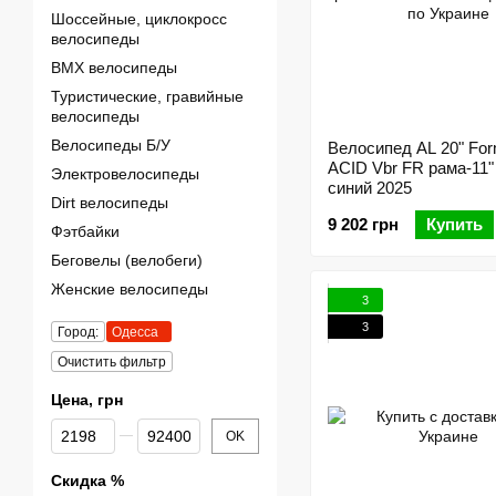
Шоссейные, циклокросс
велосипеды
BMX велосипеды
Туристические, гравийные
велосипеды
Велосипеды Б/У
Велосипед AL 20" For
ACID Vbr FR рама-11"
Электровелосипеды
синий 2025
Dirt велосипеды
9 202 грн
Купить
Фэтбайки
Беговелы (велобеги)
Женские велосипеды
3
3
Город:
Одесса
Очистить фильтр
Цена, грн
От Цена, грн
До Цена, грн
OK
Скидка %