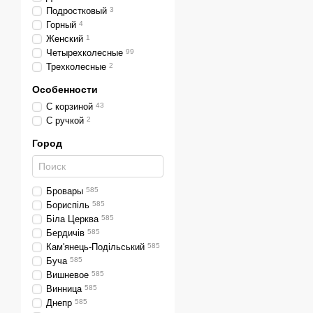
Подростковый
3
Горный
4
Женский
1
Четырехколесные
99
Трехколесные
2
Особенности
С корзиной
43
С ручкой
2
Город
Бровары
585
Бориспіль
585
Біла Церква
585
Бердичів
585
Кам'янець-Подільський
585
Буча
585
Вишневое
585
Винница
585
Днепр
585