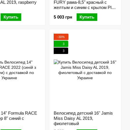
AL 2019, raspberry
FURY рама-8,5" красный с
желтым и синим с крылом Pl
2022
Купить
5 003 грн
Купить
−30%
3
3
 14" Formula RACE
Велосипед детский 16" Jamis
р 8" синий с
Miss Daisy AL 2019,
фиолетовый