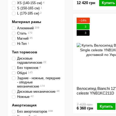
12 420 грн
Купить
XS (140-155 см)
4
S (150-165 см)
1
L (170-185 см)
2
−14%
Материал рамы
3
Алюминий
209
3
Сталь
170
Магний
35
Hi-Ten
1
Тип тормозов
Дисковые
гидравлические
22
Без тормозов
2
Обідні
145
Задние - ножные, передние
- ободные
механические
174
Велосипед Bianchi 12"
Дисковые механические
46
celeste YNB1KC211D
Ножные
42
7 420 грн
Амортизация
Купить
6 360 грн
Без амортизаторов
338