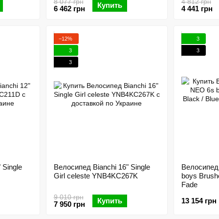
8 077 грн
4 812 грн
Купить
6 462 грн
4 441 грн
−12%
3
3
3
3
 Single
Велосипед Bianchi 16" Single
Велосипед 
Girl celeste YNB4KC267K
boys Brushe
Fade
9 010 грн
Купить
13 154 грн
7 950 грн