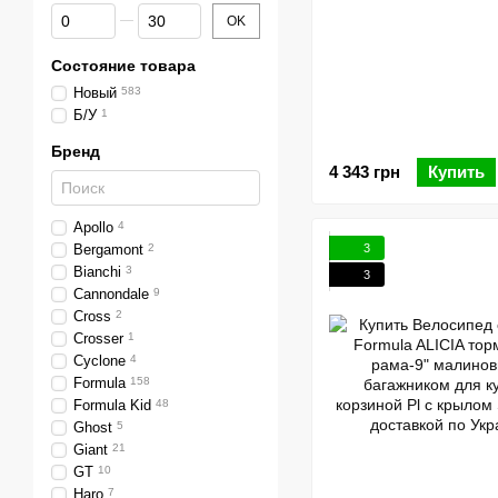
От Скидка %
До Скидка %
OK
Состояние товара
Новый
583
Б/У
1
Бренд
4 343 грн
Купить
Apollo
4
3
Bergamont
2
Bianchi
3
3
Cannondale
9
Cross
2
Crosser
1
Cyclone
4
Formula
158
Formula Kid
48
Ghost
5
Giant
21
GT
10
Haro
7