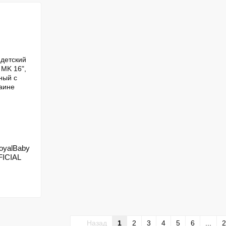
oyalBaby
FICIAL
Назад
1
2
3
4
5
6
...
2