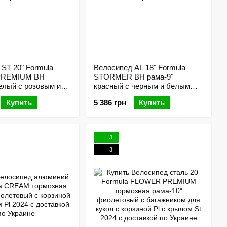
ST 20" Formula
Велосипед AL 18" Formula
PREMIUM BH
STORMER BH рама-9"
елый с розовым и
красный с черным и белым
 2025
2025
Купить
5 386 грн
Купить
3
3