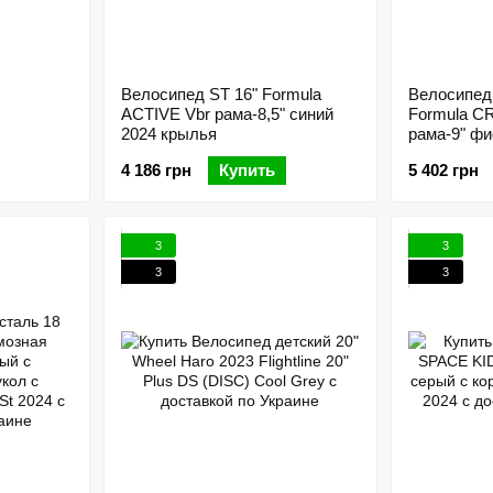
Велосипед ST 16" Formula
Велосипед
ACTIVE Vbr рама-8,5" синий
Formula C
2024 крылья
рама-9" ф
корзиной P
4 186 грн
Купить
5 402 грн
3
3
3
3