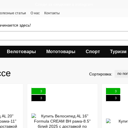
Следи за скидками в instagram
олезные статьи
О нас
Контакты
чинается здесь!
Велотовары
Мототовары
Спорт
Туризм
ссе
по по
Сортировка:
3
3
3
3