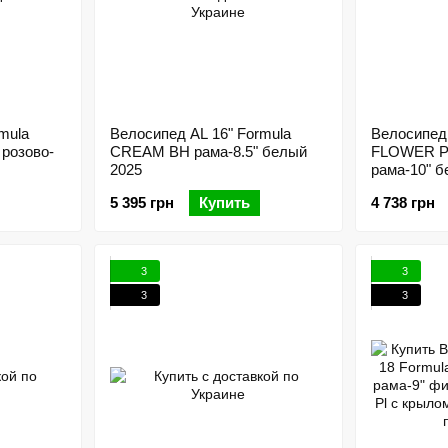
mula
Велосипед AL 16" Formula
Велосипед 
 розово-
CREAM BH рама-8.5" белый
FLOWER 
2025
рама-10" б
бирюзовым
5 395 грн
Купить
4 738 грн
3
3
3
3