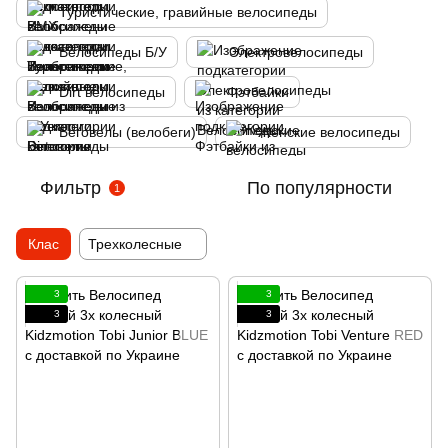
Туристические, гравийные велосипеды
Велосипеды Б/У
Электровелосипеды
Dirt велосипеды
Фэтбайки
Беговелы (велобеги)
Женские велосипеды
Фильтр
По популярности
1
Клас
Трехколесные
3
3
3
3