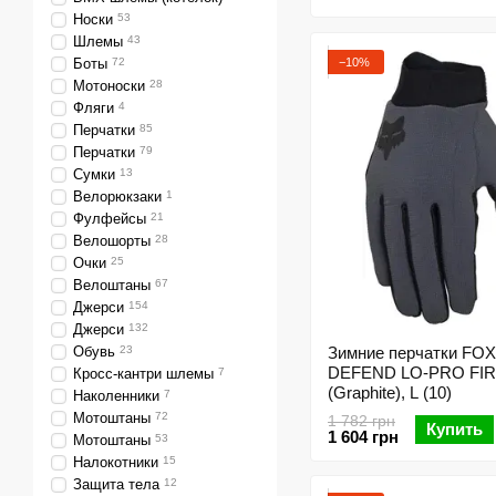
Носки
53
Шлемы
43
−10%
Боты
72
Мотоноски
28
Фляги
4
Перчатки
85
Перчатки
79
Сумки
13
Велорюкзаки
1
Фулфейсы
21
Велошорты
28
Очки
25
Велоштаны
67
Джерси
154
Джерси
132
Обувь
23
Зимние перчатки FOX
DEFEND LO-PRO FIR
Кросс-кантри шлемы
7
(Graphite), L (10)
Наколенники
7
Мотоштаны
72
1 782 грн
Купить
1 604 грн
Мотоштаны
53
Налокотники
15
Защита тела
12