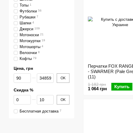
Топы
1
Футболки
56
Рубашки
7
Шапки
4
Джерси
109
Мотоноски
21
Мотокуртки
19
Мотошорты
4
Велоочки
8
Кофты
79
Перчатки FOX RANG
Цена, грн
- SWARMER (Pale Gre
От Цена, грн
До Цена, грн
(11)
OK
1 182 грн
Купить
1 064 грн
Скидка %
От Скидка %
До Скидка %
OK
Бесплатная доставка
7