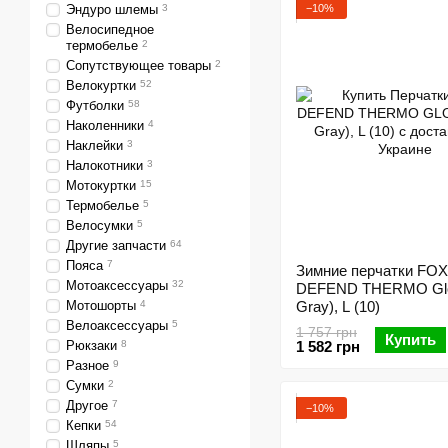
−10%
Эндуро шлемы
3
Велосипедное
термобелье
2
Сопутствующее товары
2
Велокуртки
52
Футболки
58
Наколенники
4
Наклейки
3
Налокотники
3
Мотокуртки
15
Термобелье
5
Велосумки
5
Другие запчасти
64
Пояса
7
Зимние перчатки FOX
Мотоаксессуары
32
DEFEND THERMO Glov
Мотошорты
4
Gray), L (10)
Велоаксессуары
5
1 757 грн
Купить
Рюкзаки
8
1 582 грн
Разное
9
Сумки
2
Другое
7
−10%
Кепки
54
Шляпы
5