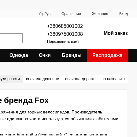
Сравнение
Укр
Рус
Желания
Вход
+380685001002
Мой заказ
+380975001008
Перезвонить вам?
Одежда
Очки
Бренды
Распродажа
пулярности
сначала дешевле
сначала дороже
по названию
 бренда Fox
аряжения для горных велосипедов. Производитель
орые одинаково часто используются обычными любителями
олее комфортной и безопасной. С ее помощью можно