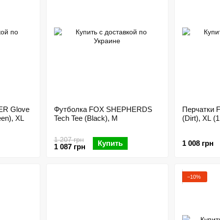
ER Glove
Футболка FOX SHEPHERDS
Перчатки 
en), XL
Tech Tee (Black), M
(Dirt), XL (
1 207 грн
Купить
1 008 грн
1 087 грн
−10%