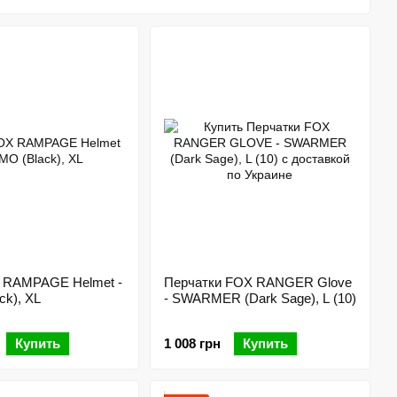
ь себя на байке.
 товары для велосипедистов:
 RAMPAGE Helmet -
Перчатки FOX RANGER Glove
k), XL
- SWARMER (Dark Sage), L (10)
Купить
1 008 грн
Купить