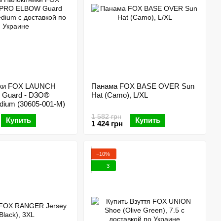
ики FOX LAUNCH
Панама FOX BASE OVER Sun
 Guard - D3O®
Hat (Camo), L/XL
edium (30605-001-M)
1 582 грн
Купить
Купить
1 424 грн
−10%
3