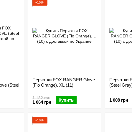
Преимуществами продукции данного бренда является
−10%
только лучших материалов. Велоодежда Fox способст
от ветра и осадков, не дает на коже скапливаться по
дорогой. Именно поэтому она очень популярна во вс
В Украине купить велосипедную одежду и экипировку
на нашем сайте представлен большой ассортимент т
Перчатки FOX RANGER Glove
Перчатки 
e (Steel
(Flo Orange), XL (11)
(Steel Gray
1 182 грн
Купить
1 008 грн
1 064 грн
−10%