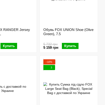
X RANGER Jersey
Обувь FOX UNION Shoe (Olive
L
Green), 7.5
5 732 грн
Купить
Купить
5 159 грн
−10%
3