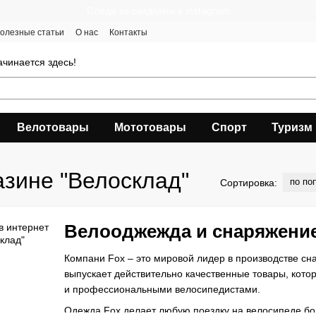
Следи за скидками в instagram
олезные статьи
О нас
Контакты
чинается здесь!
Велотовары
Мототовары
Спорт
Туризм
азине "Велосклад"
по по
Сортировка:
Велооджежда и снаряжение
Компани Fox – это мировой лидер в производстве сн
выпускает действительно качественные товары, кот
и профессиональными велосипедистами.
Одежда Fox делает любую поездку на велосипеде б