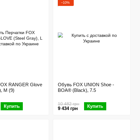
 высокое качество, оригинальный дизайн и использование
−10%
вует лучшему поступлению воздуха к телу, она защищает
ту. При всем этом продукцию Фокс нельзя назвать слишком
ем мире.
 Fox можно в интернет-магазине «Велосклад». В каталоге
оваров этого бренда по разумным ценам.
FOX RANGER Glove
Обувь FOX UNION Shoe -
), M (9)
BOA® (Black), 7.5
10 482 грн
Купить
Купить
9 434 грн