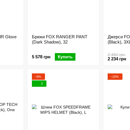
IR Glove
Брюки FOX RANGER PANT
Джерси FO
(Dark Shadow), 32
(Black), 3X
2 482 грн
5 578 грн
Купить
2 234 грн
−9%
−10%
3