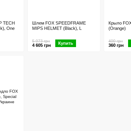
P TECH
Шлем FOX SPEEDFRAME
Крыло FO
k), One
MIPS HELMET (Black), L
(Orange)
5 073 грн
400 грн
Купить
4 605 грн
360 грн