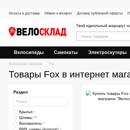
Перейти к основному контенту
Оплата и доставка
Обмен и возврат
Договор публичной оферты
П
Твой идеальный маршрут на
Велосипеды
Самокаты
Электроскутеры
Веломагазин Velosklad
Fox
Товары Fox в интернет маг
Раздел
Крылья
1
Шлемы
48
Веложилеты
1
BMX шлемы (котелок)
1