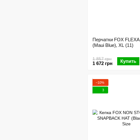
Перчатки FOX FLEXA
(Maui Blue), XL (11)
1 857 грн
Купить
1 672 грн
−10%
3