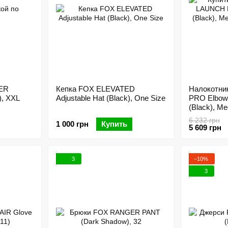
ER
Кепка FOX ELEVATED
Налокотн
), XXL
Adjustable Hat (Black), One Size
PRO Elbow
(Black), M
6 232 грн
1 000 грн
Купить
5 609 грн
3
−10%
3