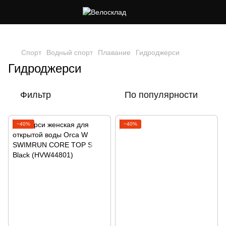
Следи за скидками в instagram
Спорт
Водный спорт
Плавание
Гидроджерси
Гидроджерси
Фильтр
По популярности
−40%
−40%