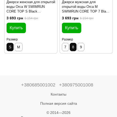
Джерси женская для открытой
Джерси мужская для
воды Orca W SWIMRUN
открытой воды Orca М
CORE TOP S Black
SWIMRUN CORE TOP 7 Black
(HVW44801)
(HVW30701)
3 693 грн
3 693 грн
6 154 грн
6 154 грн
Купить
Купить
Размер
Размер
S
M
7
8
9
+380685001002
+380975001008
Контакты
Полная версия сайта
© 2014—2026