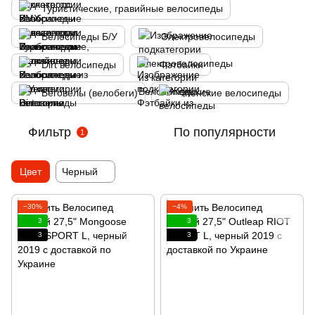
Туристические, гравийные велосипеды
Велосипеды Б/У
Электровелосипеды
Dirt велосипеды
Фэтбайки
Беговелы (велобеги)
Женские велосипеды
Фильтр
По популярности
1
Цвет
Черный
−30%
−4%
3
3
3
3