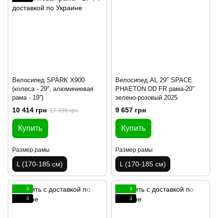
Велосипед SPARK X900
Велосипед AL 29" SPACE
(колеса - 29'', алюминиевая
PHAETON DD FR рама-20"
рама - 19'')
зелено-розовый 2025
10 414 грн
9 657 грн
17 396 грн
Купить
Купить
Размер рамы
Размер рамы
L (170-185 см)
L (170-185 см)
3
3
3
3