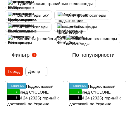
Туристические, гравийные велосипеды
Велосипеды Б/У
Электровелосипеды
Dirt велосипеды
Фэтбайки
Беговелы (велобеги)
Женские велосипеды
Фильтр
По популярности
1
Город
Днепр
НОВИНКА
НОВИНКА
3
3
3
3