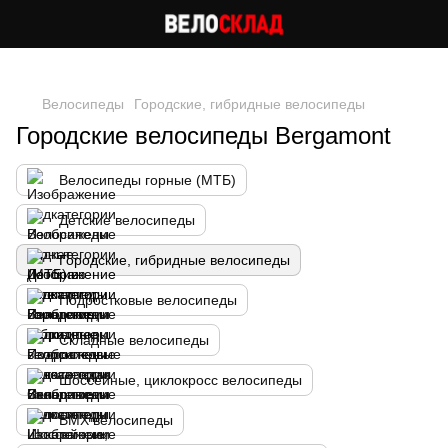
Следи за скидками в instagram
Велосипеды
Городские, гибридные велосипеды
Городские велосипеды Bergamont
Велосипеды горные (МТБ)
Детские велосипеды
Городские, гибридные велосипеды
Подростковые велосипеды
Складные велосипеды
Шоссейные, циклокросс велосипеды
BMX велосипеды