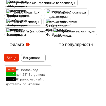
Туристические, гравийные велосипеды
Велосипеды Б/У
Электровелосипеды
Dirt велосипеды
Фэтбайки
Беговелы (велобеги)
Женские велосипеды
Фильтр
По популярности
1
Бренд
Bergamont
−40%
3
3