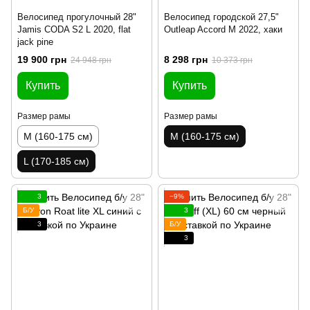
Велосипед прогулочный 28"
Велосипед городской 27,5"
Jamis CODA S2 L 2020, flat
Outleap Accord M 2022, хаки
jack pine
19 900 грн
8 298 грн
24 948 грн
10 373 грн
Купить
Купить
Размер рамы
Размер рамы
M (160-175 см)
M (160-175 см)
L (170-185 см)
3
−9%
Б/У
3
3
Б/У
3