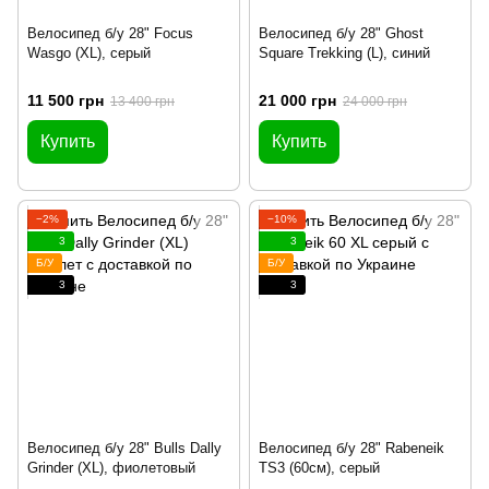
Велосипед б/у 28" Focus
Велосипед б/у 28" Ghost
Wasgo (XL), серый
Square Trekking (L), синий
11 500 грн
21 000 грн
13 400 грн
24 000 грн
Купить
Купить
−2%
−10%
3
3
Б/У
Б/У
3
3
Велосипед б/у 28" Bulls Dally
Велосипед б/у 28" Rabeneik
Grinder (XL), фиолетовый
TS3 (60см), серый