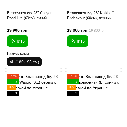
Велосипед б/у 28" Canyon
Велосипед б/у 28" Kalkhoff
Road Lite (60см), синий
Endeavour (60см), черный
19 900 грн
18 000 грн
19 800 грн
Купить
Купить
Размер рамы
XL (180-195 см)
−14%
−13%
3
3
Б/У
Б/У
3
3