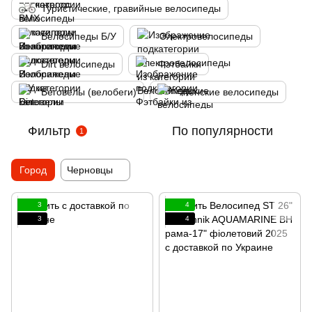
Туристические, гравийные велосипеды
Велосипеды Б/У
Электровелосипеды
Dirt велосипеды
Фэтбайки
Беговелы (велобеги)
Женские велосипеды
Фильтр
По популярности
1
Город
Черновцы
3
4
3
4