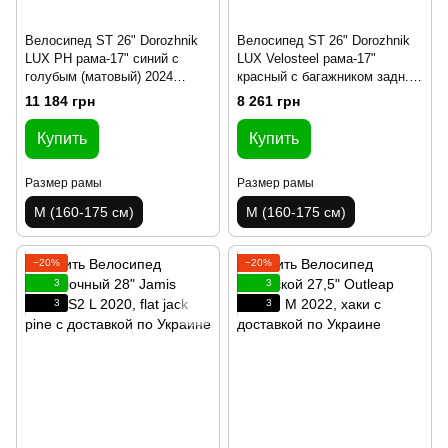
Велосипед ST 26" Dorozhnik
Велосипед ST 26" Dorozhnik
LUX PH рама-17" синий с
LUX Velosteel рама-17"
голубым (матовый) 2024
красный с багажником задн.
крылья, крыло пер., крыло
St с корзиной Pl с крылом St
11 184 грн
8 261 грн
зад., подножка, звонок,
2024
корзина
Купить
Купить
Размер рамы
Размер рамы
M (160-175 см)
M (160-175 см)
−20%
−20%
3
3
3
3