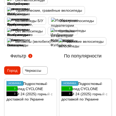
BMX велосипеды
Туристические, гравийные велосипеды
Велосипеды Б/У
Электровелосипеды
Dirt велосипеды
Фэтбайки
Беговелы (велобеги)
Женские велосипеды
Фильтр
По популярности
1
Город
Черкассы
НОВИНКА
НОВИНКА
3
3
3
3