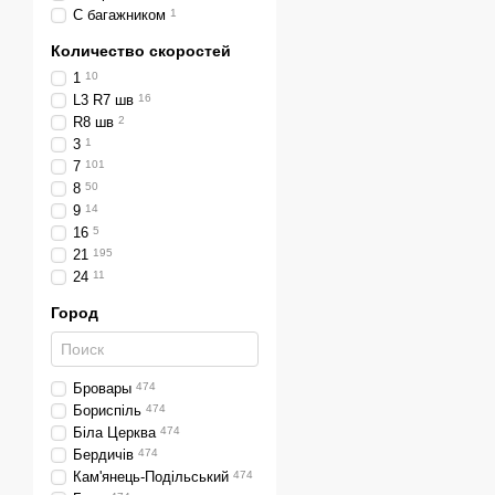
С багажником
1
Количество скоростей
1
10
L3 R7 шв
16
R8 шв
2
3
1
7
101
8
50
9
14
16
5
21
195
24
11
Город
Бровары
474
Бориспіль
474
Біла Церква
474
Бердичів
474
Кам'янець-Подільський
474