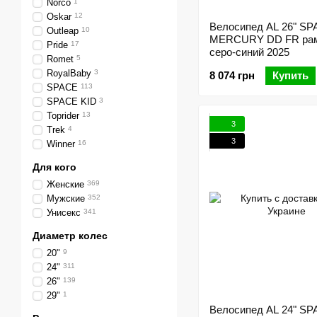
Norco
1
Oskar
12
Велосипед AL 26" S
Outleap
10
MERCURY DD FR рам
Pride
17
серо-синий 2025
Romet
5
RoyalBaby
3
8 074 грн
Купить
SPACE
113
SPACE KID
3
Toprider
13
3
Trek
4
3
Winner
16
Для кого
Женские
369
Мужские
352
Унисекс
341
Диаметр колес
20"
9
24"
311
26"
139
29"
1
Велосипед AL 24" S