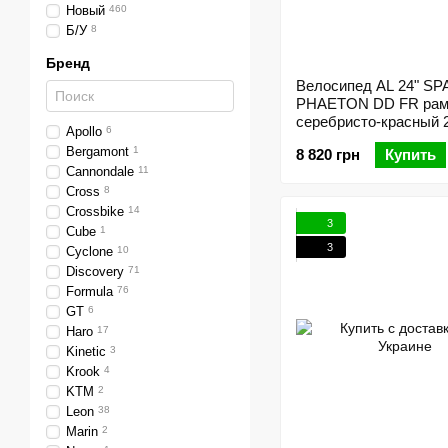
Новый
460
Б/У
8
Бренд
Велосипед AL 24" S
PHAETON DD FR рам
серебристо-красный 
Apollo
6
Bergamont
1
8 820 грн
Купить
Cannondale
11
Cross
8
Crossbike
14
3
Cube
1
3
Cyclone
10
Discovery
71
Formula
76
GT
6
Haro
17
Kinetic
3
Krook
4
KTM
2
Leon
38
Marin
2