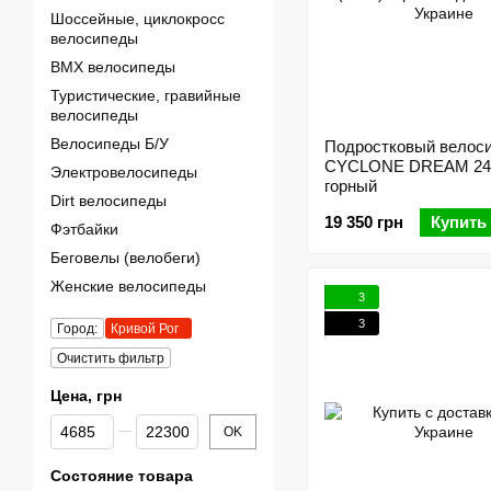
Шоссейные, циклокросс
велосипеды
BMX велосипеды
Туристические, гравийные
велосипеды
Велосипеды Б/У
Подростковый велос
CYCLONE DREAM 24 
Электровелосипеды
горный
Dirt велосипеды
19 350 грн
Купить
Фэтбайки
Беговелы (велобеги)
Женские велосипеды
3
3
Город:
Кривой Рог
Очистить фильтр
Цена, грн
От Цена, грн
До Цена, грн
OK
Состояние товара