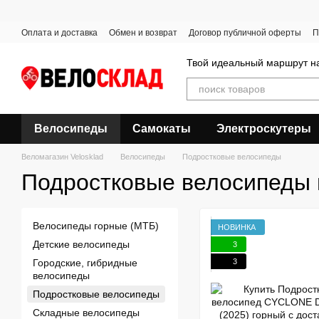
Перейти к основному контенту
Оплата и доставка
Обмен и возврат
Договор публичной оферты
П
Твой идеальный маршрут на
Велосипеды
Самокаты
Электроскутеры
Веломагазин Velosklad
Велосипеды
Подростковые велосипеды
Подростковые велосипеды 
Велосипеды горные (МТБ)
НОВИНКА
Детские велосипеды
3
3
Городские, гибридные
велосипеды
Подростковые велосипеды
Складные велосипеды