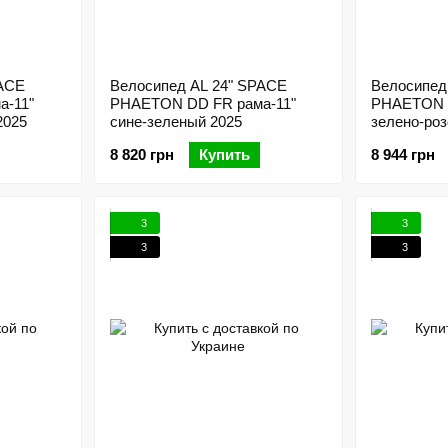
PACE
Велосипед AL 24" SPACE
Велосипед
а-11"
PHAETON DD FR рама-11"
PHAETON D
2025
сине-зеленый 2025
зелено-ро
8 820 грн
Купить
8 944 грн
3
3
3
3