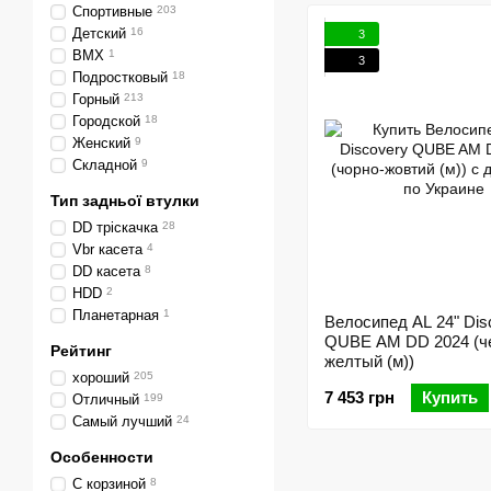
Спортивные
203
Детский
16
3
BMX
1
3
Подростковый
18
Горный
213
Городской
18
Женский
9
Складной
9
Тип задньої втулки
DD тріскачка
28
Vbr касета
4
DD касета
8
HDD
2
Планетарная
1
Велосипед AL 24" Dis
QUBE AM DD 2024 (ч
Рейтинг
желтый (м))
хороший
205
7 453 грн
Купить
Отличный
199
Самый лучший
24
Особенности
С корзиной
8