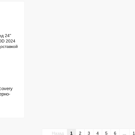
covery
ерно-
Назад
1
2
3
4
5
6
...
1