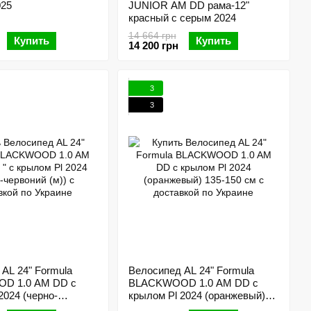
025
JUNIOR AM DD рама-12"
красный с серым 2024
14 664 грн
Купить
Купить
14 200 грн
3
3
AL 24" Formula
Велосипед AL 24" Formula
D 1.0 AM DD с
BLACKWOOD 1.0 AM DD с
2024 (черно-
крылом Pl 2024 (оранжевый)
) 135-150 см
135-150 см