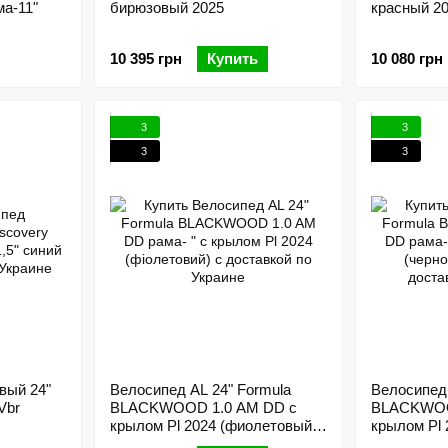
а-11"
бирюзовый 2025
красный 2
10 395 грн
Купить
10 080 грн
3
3
3
3
вый 24"
Велосипед AL 24" Formula
Велосипед 
Vbr
BLACKWOOD 1.0 AM DD с
BLACKWOO
крылом Pl 2024 (фиолетовый)
крылом Pl 
135-150 см
красный(м)