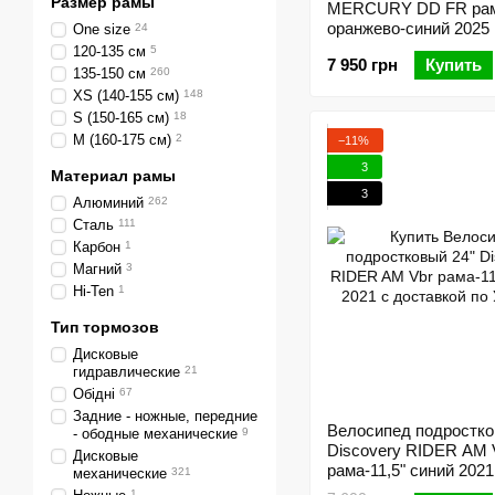
Размер рамы
MERCURY DD FR рам
оранжево-синий 2025
One size
24
120-135 см
5
7 950 грн
Купить
135-150 см
260
XS (140-155 см)
148
S (150-165 см)
18
M (160-175 см)
2
−11%
3
Материал рамы
3
Алюминий
262
Сталь
111
Карбон
1
Магний
3
Hi-Ten
1
Тип тормозов
Дисковые
гидравлические
21
Обідні
67
Задние - ножные, передние
Велосипед подростко
- ободные механические
9
Discovery RIDER AM 
Дисковые
рама-11,5" синий 2021
механические
321
1