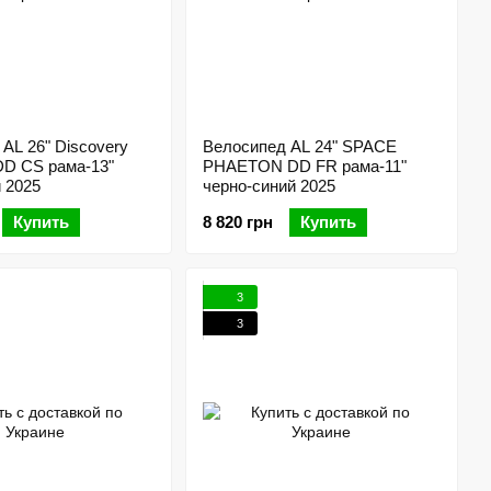
AL 26" Discovery
Велосипед AL 24" SPACE
D CS рама-13"
PHAETON DD FR рама-11"
 2025
черно-синий 2025
Купить
8 820 грн
Купить
3
3