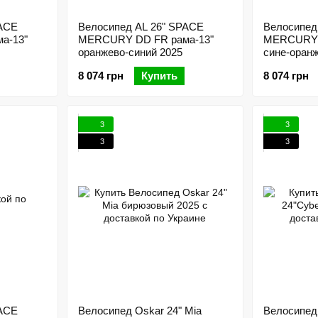
PACE
Велосипед AL 26" SPACE
Велосипед
а-13"
MERCURY DD FR рама-13"
MERCURY 
оранжево-синий 2025
сине-оран
2025
8 074 грн
Купить
8 074 грн
3
3
3
3
PACE
Велосипед Oskar 24" Mia
Велосипед