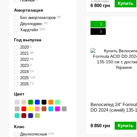
Ножные
7 600 грн
Купить
6 800 грн
Амортизация
Без амортизаторов
68
Двухподвес
10
3
Хардтейл
325
3
Год выпуска
2020
1
2021
45
2022
69
2023
2
2024
70
2025
124
2026
71
Цвет
Велосипед 24" Formu
DD 2024 (синий) 135-
8 850 грн
Купить
Клас
Двухколесные
213