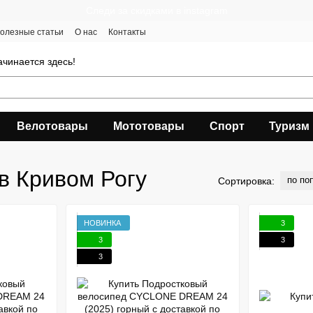
Следи за скидками в instagram
олезные статьи
О нас
Контакты
чинается здесь!
Велотовары
Мототовары
Спорт
Туризм
в Кривом Рогу
по по
Сортировка:
НОВИНКА
3
3
3
3