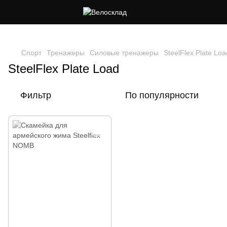
Следи за скидками в instagram
Спорт
Тренажеры
Силовые тренажеры
SteelFlex Plate Loa
SteelFlex Plate Load
Фильтр
По популярности