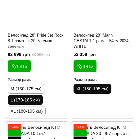
Велосипед 28" Pride Jet Rocx
Велосипед 28" Marin
8.1 рама - L 2025 темно-
GESTALT 1 рама - 54см 2024
зеленый
WHITE
62 698 грн
52 358 грн
83 598 грн
Купить
Купить
Размер рамы
Размер рамы
M (160-175 см)
XL (180-195 см)
L (170-185 см)
XL (180-195 см)
−15%
−15%
3
3