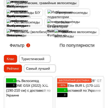
Туристические, гравийные велосипеды
Велосипеды Б/У
Электровелосипеды
Dirt велосипеды
Фэтбайки
Беговелы (велобеги)
Женские велосипеды
Фильтр
По популярности
2
Клас
Туристический
Рейтинг
Самый лучший
3
БЕСПЛАТНАЯ ДОСТАВКА
3
−30%
3
3