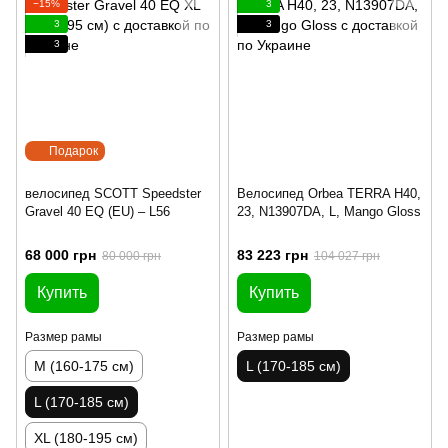
−15%
3
3
3
3
Подарок
велосипед SCOTT Speedster
Велосипед Orbea TERRA H40,
Gravel 40 EQ (EU) – L56
23, N13907DA, L, Mango Gloss
68 000 грн
83 223 грн
80 000 грн
104 027 грн
Купить
Купить
Размер рамы
Размер рамы
M (160-175 см)
L (170-185 см)
L (170-185 см)
XL (180-195 см)