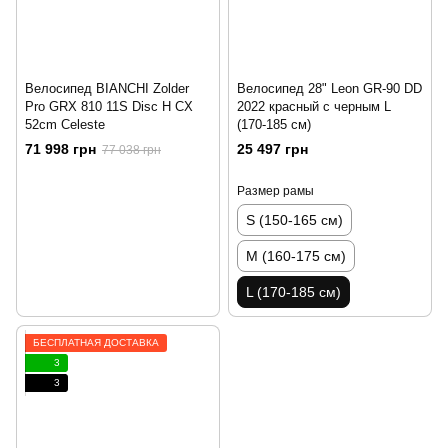
Велосипед BIANCHI Zolder
Велосипед 28" Leon GR-90 DD
Pro GRX 810 11S Disc H CX
2022 красный с черным L
52cm Celeste
(170-185 см)
71 998 грн
25 497 грн
77 038 грн
Размер рамы
S (150-165 см)
M (160-175 см)
L (170-185 см)
БЕСПЛАТНАЯ ДОСТАВКА
3
3