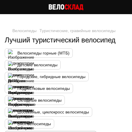
Следи за скидками в instagram
Велосипеды
Туристические, гравийные велосипеды
Лучший туристический велосипед
Велосипеды горные (МТБ)
Детские велосипеды
Городские, гибридные велосипеды
Подростковые велосипеды
Складные велосипеды
Шоссейные, циклокросс велосипеды
BMX велосипеды