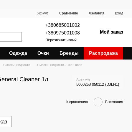
Сравнение
Укр
Рус
Желания
Вход
+380685001002
Мой заказ
+380975001008
Перезвонить вам?
Одежда
Очки
Бренды
Распродажа
Смазки, жидкости
Смазки, жидкости Juice Lubes
eneral Cleaner 1л
Артикул
5060268 050112 (DJLN1)
К сравнению
В желания
каз