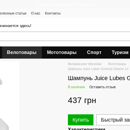
Следи за скидками в instagram
олезные статьи
О нас
Контакты
чинается здесь!
Велотовары
Мототовары
Спорт
Туризм
Веломагазин Velosklad
Велотовары
Шампунь Juice Lubes General Cleaner 1л
Шампунь Juice Lubes G
В наличии
Оставить отзыв
437 грн
Купить
Быстрый за
Характеристики