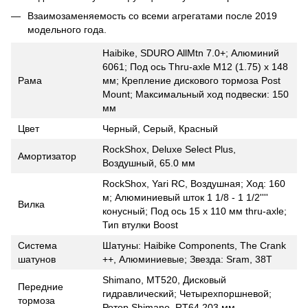
Взаимозаменяемость со всеми агрегатами после 2019
модельного года.
Haibike, SDURO AllMtn 7.0+; Алюминий
6061; Под ось Thru-axle M12 (1.75) x 148
Рама
мм; Крепление дискового тормоза Post
Mount; Максимальный ход подвески: 150
мм
Цвет
Черный, Серый, Красный
RockShox, Deluxe Select Plus,
Амортизатор
Воздушный, 65.0 мм
RockShox, Yari RC, Воздушная; Ход: 160
м; Алюминиевый шток 1 1/8 - 1 1/2''''
Вилка
конусный; Под ось 15 x 110 мм thru-axle;
Тип втулки Boost
Система
Шатуны: Haibike Components, The Crank
шатунов
++, Алюминиевые; Звезда: Sram, 38Т
Shimano, MT520, Дисковый
Передние
гидравлический; Четырехпоршневой;
тормоза
Ротор Shimano, RT64 203 мм