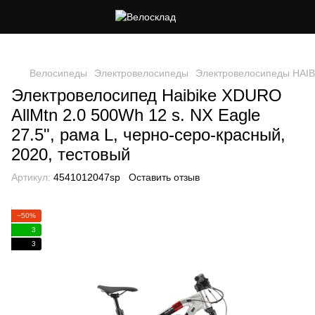
Следи за скидками в instagram
Велосипеды
Электровелосипеды
Электровелосипеды HAIB
Электровелосипед Haibike XDURO
AllMtn 2.0 500Wh 12 s. NX Eagle
27.5", рама L, черно-серо-красный,
2020, тестовый
Артикул:
4541012047sp
Оставить отзыв
−50%
3
3