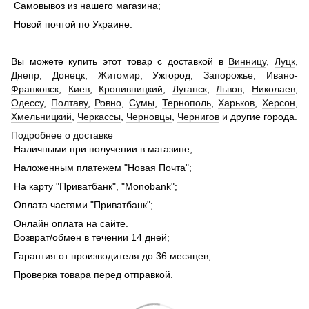
Самовывоз из нашего магазина;
Новой почтой по Украине.
Вы можете купить этот товар с доставкой в
Винницу
,
Луцк
,
Днепр
,
Донецк
,
Житомир
, Ужгород,
Запорожье
,
Ивано-
Франковск
,
Киев
,
Кропивницкий
,
Луганск
,
Львов
,
Николаев
,
Одессу
,
Полтаву
,
Ровно
,
Сумы
,
Тернополь
,
Харьков
,
Херсон
,
Хмельницкий
,
Черкассы
,
Черновцы
,
Чернигов
и другие города.
Подробнее о доставке
Наличными при получении в магазине;
Наложенным платежем "Новая Почта";
На карту "Приватбанк", "Monobank";
Оплата частями "Приватбанк";
Онлайн оплата на сайте.
Возврат/обмен в течении 14 дней;
Гарантия от производителя до 36 месяцев;
Проверка товара перед отправкой.