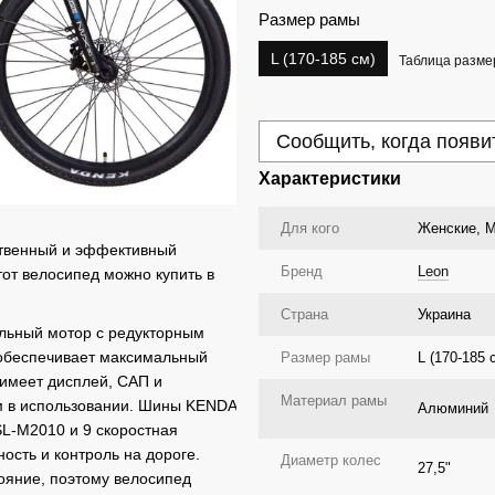
Размер рамы
L (170-185 см)
Таблица разме
Сообщить, когда появи
Характеристики
Для кого
Женские, М
твенный и эффективный
Бренд
Leon
от велосипед можно купить в
Страна
Украина
льный мотор с редукторным
 обеспечивает максимальный
Размер рамы
L (170-185 
 имеет дисплей, САП и
Материал рамы
ым в использовании. Шины KENDA
Алюминий
L-M2010 и 9 скоростная
сть и контроль на дороге.
Диаметр колес
27,5"
тояние, поэтому велосипед