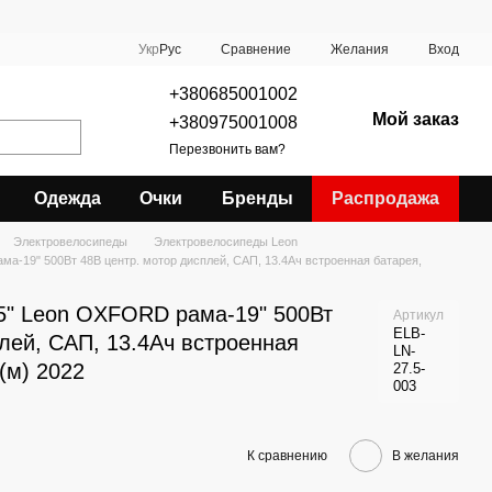
Сравнение
Укр
Рус
Желания
Вход
+380685001002
Мой заказ
+380975001008
Перезвонить вам?
Одежда
Очки
Бренды
Распродажа
Электровелосипеды
Электровелосипеды Leon
а-19" 500Вт 48В центр. мотор дисплей, САП, 13.4Ач встроенная батарея,
5" Leon OXFORD рама-19" 500Вт
Артикул
ELB-
лей, САП, 13.4Ач встроенная
LN-
(м) 2022
27.5-
003
К сравнению
В желания