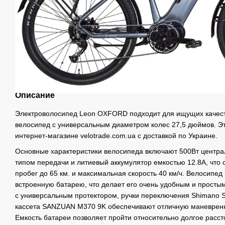
Описание
Электроволосипед Leon OXFORD подходит для ищущих качес
велосипед с универсальным диаметром колес 27,5 дюймов. Эт
интернет-магазине velotrade.com.ua с доставкой по Украине.
Основные характеристики велосипеда включают 500Вт центра
типом передачи и литиевый аккумулятор емкостью 12.8А, что
пробег до 65 км. и максимальная скорость 40 км/ч. Велосипед
встроенную батарею, что делает его очень удобным и прост
с универсальным протектором, ручки переключения Shimano S
кассета SANZUAN M370 9K обеспечивают отличную маневренно
Емкость батареи позволяет пройти относительно долгое расс