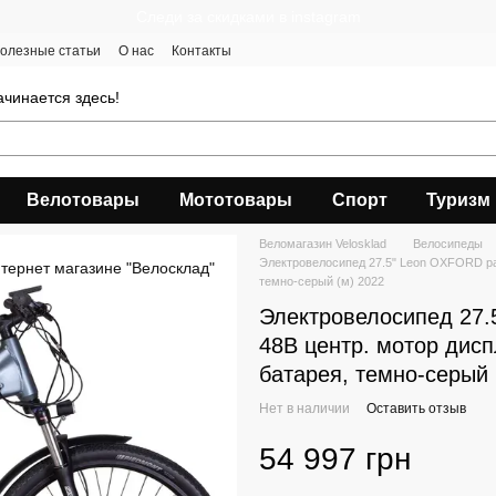
Следи за скидками в instagram
олезные статьи
О нас
Контакты
чинается здесь!
Велотовары
Мототовары
Спорт
Туризм
Веломагазин Velosklad
Велосипеды
Электровелосипед 27.5" Leon OXFORD рам
темно-серый (м) 2022
Электровелосипед 27.
48В центр. мотор дисп
батарея, темно-серый 
Нет в наличии
Оставить отзыв
54 997 грн