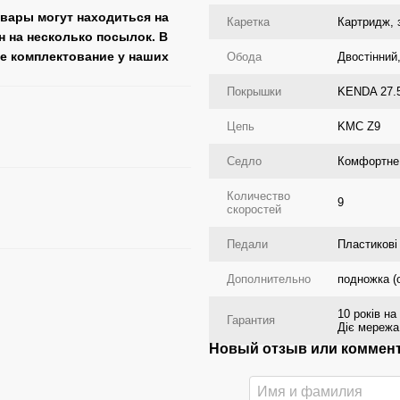
овары могут находиться на
Каретка
Картридж, 
н на несколько посылок. В
ее комплектование у наших
Обода
Двостінний
Покрышки
KENDA 27.5
Цепь
KMC Z9
Седло
Комфортне,
Количество
9
скоростей
Педали
Пластикові
Дополнительно
подножка (
10 років на
Гарантия
Діє мережа 
Новый отзыв или коммен