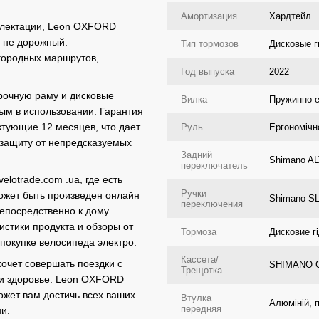
Амортизация
Хардтейл
плектации, Leon OXFORD
и не дорожный.
Тип тормозов
Дисковые г
агородных маршрутов,
Год выпуска
2022
прочную раму и дисковые
Вилка
Пружинно-е
ым в использовании. Гарантия
ктующие 12 месяцев, что дает
Руль
Ергономічн
 защиту от непредсказуемых
Задний
Shimano A
переключатель
elotrade.com .ua, где есть
Ручки
ожет быть произведен онлайн
Shimano S
переключения
непосредственно к дому
истики продукта и обзоры от
Тормоза
Дисковие г
покупке велосипеда электро.
Кассета/
хочет совершать поездки с
SHIMANO C
Трещотка
 и здоровье. Leon OXFORD
ожет вам достичь всех ваших
Втулка
Алюміній, 
передняя
и.