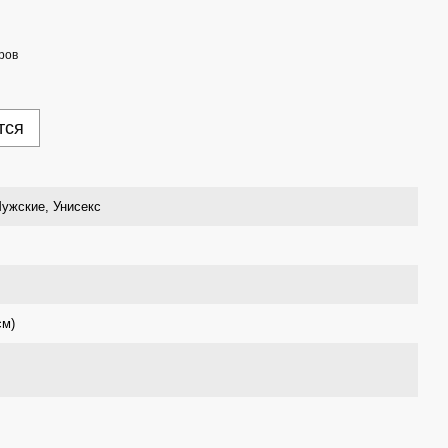
ров
тся
ужские, Унисекс
см)