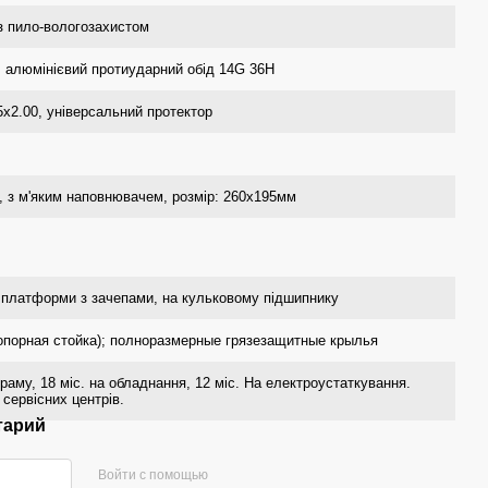
з пило-вологозахистом
, алюмінієвий протиударний обід 14G 36H
х2.00, універсальний протектор
 з м'яким наповнювачем, розмiр: 260х195мм
 платформи з зачепами, на кульковому підшипнику
опорная стойка); полноразмерные грязезащитные крылья
 раму, 18 міс. на обладнання, 12 міс. На електроустаткування.
сервісних центрів.
тарий
Войти с помощью