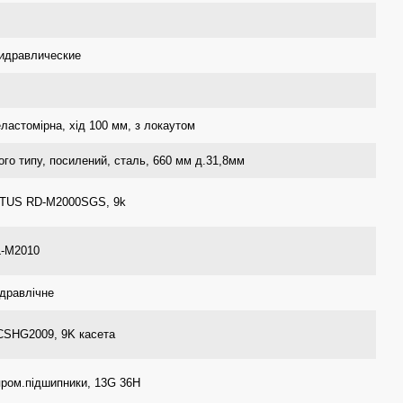
идравлические
ластомірна, хід 100 мм, з локаутом
ого типу, посилений, сталь, 660 мм д.31,8мм
LTUS RD-M2000SGS, 9k
L-M2010
ідравлічне
SHG2009, 9K касета
пром.підшипники, 13G 36H