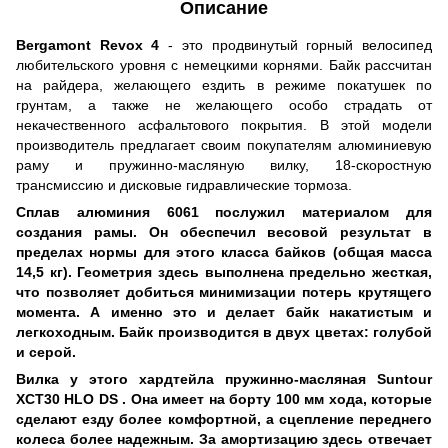
Описание
Bergamont Revox 4
- это продвинутый горный велосипед
любительского уровня с немецкими корнями. Байк рассчитан
на райдера, желающего ездить в режиме покатушек по
грунтам, а также не желающего особо страдать от
некачественного асфальтового покрытия. В этой модели
производитель предлагает своим покупателям алюминиевую
раму и пружинно-масляную вилку, 18-скоростную
трансмиссию и дисковые гидравлические тормоза.
Сплав алюминия 6061
послужил материалом для
создания
рамы
. Он обеспечил весовой результат в
пределах нормы для этого класса байков (общая масса
14,5 кг). Геометрия здесь выполнена предельно жесткая,
что позволяет добиться минимизации потерь крутящего
момента. А именно это и делает байк накатистым и
легкоходным. Байк производится в двух цветах: голубой
и серой.
Вилка
у этого хардтейла
пружинно-масляная Suntour
XCT30 HLO DS .
Она имеет на борту 100 мм хода, которые
сделают езду более комфортной, а сцепление переднего
колеса более надежным. За амортизацию здесь отвечает