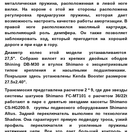
металлическая пружина, расположенная в левой ноге
вилки. На короне с этой же стороны расположена
регулировка преднагрузки пружины, которая дает
возможность настроить качество работы амортизации. В
правой ноге расположился масляный картридж,
выполняющий роль демпфера. Он также позволяет
заблокировать ход, который пригодится на хорошей
дороге и при езде в гору.
Диаметр колес этой модели устанавливаются
27,5".
Собрано вилсет из крепких
двойных ободов
Shining DB-M30 и втулок Shimano
с эксцентриковым
типом крепления и насыпными подшипниками.
Покрышки
здесь установлены
Kenda Booster
размером
27.5x2.40".
Трансмиссия представлена ​​расчетом 2 * 9, где две звезды
системы шатунов Shimano FC-MT101 с расчетом 36/22t
работают в паре с девятью звездами
кассеты Shimano
CS-HG200-9.
группы подвесного оборудования Shimano
Altus. Задний переключатель выполнен по технологии
Shadow. Она гарантирует прямую подводку троса, узкий
профиль переключателя и усиленные пружины
натяжения цепи. Все это дает больший контроль и