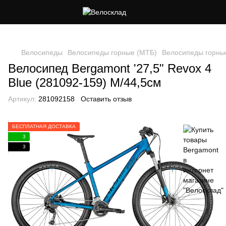
Следи за скидками в instagram
Велосипеды
Велосипеды горные (МТБ)
Велосипеды горны
Велосипед Bergamont '27,5" Revox 4
Blue (281092-159) M/44,5см
Артикул:
281092158
Оставить отзыв
БЕСПЛАТНАЯ ДОСТАВКА
3
3