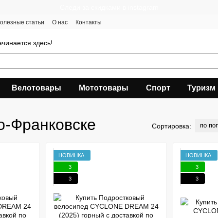
Следи за скидками в instagram
олезные статьи
О нас
Контакты
чинается здесь!
Велотовары
Мототовары
Спорт
Туризм
о-Франковске
по по
Сортировка:
НОВИНКА
НОВИНКА
3
3
3
3