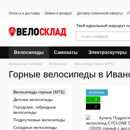
Перейти к основному контенту
Оплата и доставка
Обмен и возврат
Договор публичной оферты
П
Твой идеальный маршрут на
Велосипеды
Самокаты
Электроскутеры
Веломагазин Velosklad
Велосипеды
Велосипеды горные (МТБ)
Горные велосипеды в Иван
Велосипеды горные (МТБ)
НОВИНКА
Детские велосипеды
3
3
Городские, гибридные
велосипеды
Подростковые велосипеды
Складные велосипеды