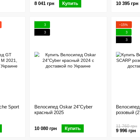
8 041 грн
Купить
10 395 грн
3
−15%
3
3
3
che Sport
Велосипед Oskar 24"Cyber
Велосипед
красный 2025
розовый (2
11 760 грн
10 080 грн
Купить
9 996 грн