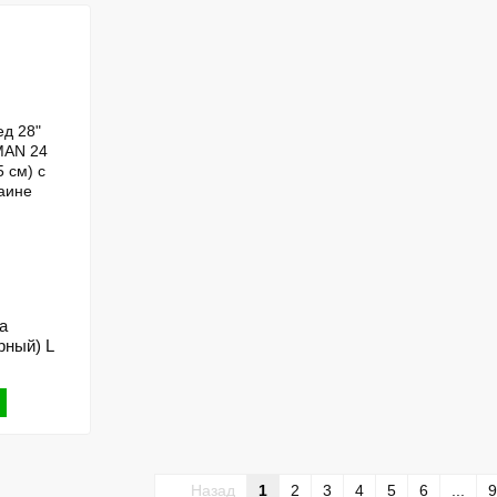
a
ный) L
Назад
1
2
3
4
5
6
...
9