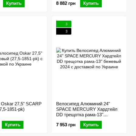
Купить
8 882 грн
Купить
3
3
 Oskar 27,5" SCARP
Велосипед Алюминий 24"
7,5-1851-pk)
SPACE MERCURY Хардтейл
DD трещотка рама-13"
бежевый 2024
Купить
7 953 грн
Купить