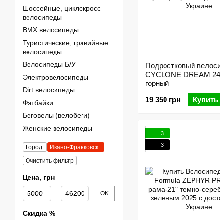
Шоссейные, циклокросс
велосипеды
BMX велосипеды
Туристические, гравийные
велосипеды
Велосипеды Б/У
Подростковый велос
CYCLONE DREAM 24 
Электровелосипеды
горный
Dirt велосипеды
19 350 грн
Купить
Фэтбайки
Беговелы (велобеги)
Женские велосипеды
3
3
Город:
Ивано-Франковск
Очистить фильтр
Цена, грн
От Цена, грн
До Цена, грн
OK
Скидка %