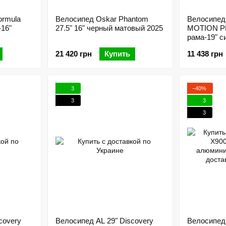
ormula
Велосипед Oskar Phantom
Велосипед 
16"
27.5" 16" черный матовый 2025
MOTION P
рама-19" с
21 420 грн
Купить
11 438 грн
3
−40%
3
3
3
covery
Велосипед AL 29" Discovery
Велосипед