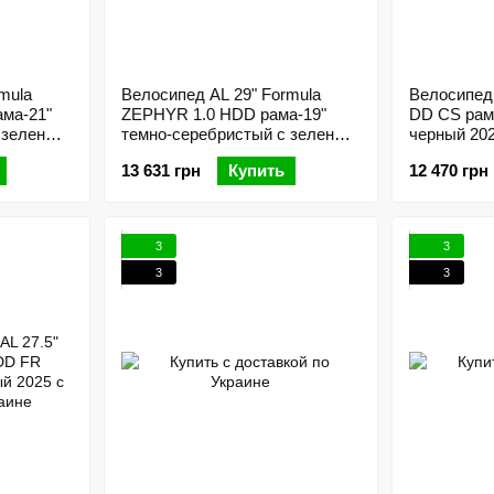
mula
Велосипед AL 29" Formula
Велосипед 
ма-21"
ZEPHYR 1.0 HDD рама-19"
DD CS рама
 зеленым
темно-серебристый с зеленым
черный 20
2025
13 631 грн
Купить
12 470 грн
3
3
3
3