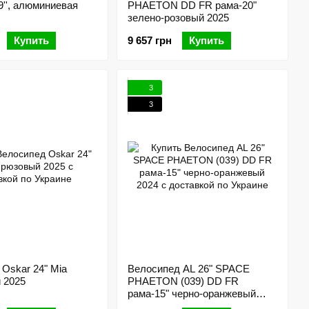
29'', алюминиевая
PHAETON DD FR рама-20"
зелено-розовый 2025
Купить
9 657 грн
Купить
3
3
Oskar 24" Mia
Велосипед AL 26" SPACE
 2025
PHAETON (039) DD FR
рама-15" черно-оранжевый
2024