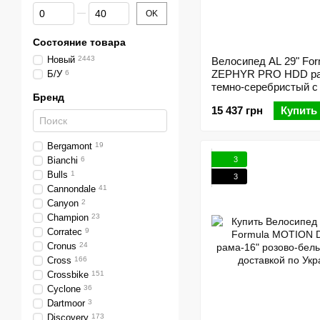
От Скидка %
До Скидка %
OK
Состояние товара
Новый
2443
Велосипед AL 29" For
ZEPHYR PRO HDD ра
Б/У
6
темно-серебристый с
Бренд
2025
15 437 грн
Купить
Bergamont
19
3
Bianchi
6
Bulls
1
3
Cannondale
41
Canyon
2
Champion
23
Corratec
9
Cronus
24
Cross
166
Crossbike
151
Cyclone
36
Dartmoor
3
Discovery
173