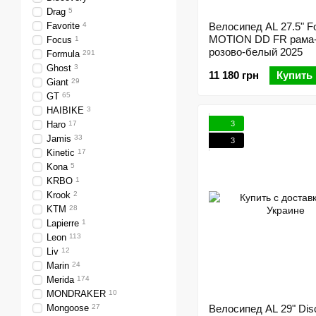
Drag
5
Favorite
4
Велосипед AL 27.5" F
MOTION DD FR рама-
Focus
1
розово-белый 2025
Formula
291
Ghost
3
11 180 грн
Купить
Giant
29
GT
65
HAIBIKE
3
3
Haro
17
Jamis
33
3
Kinetic
17
Kona
5
KRBO
1
Krook
2
KTM
28
Lapierre
1
Leon
113
Liv
12
Marin
24
Merida
174
MONDRAKER
10
Mongoose
27
Велосипед AL 29" Dis