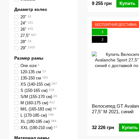
9 255 грн
Купить
Диаметр колес
20"
10
24"
181
БЕСПЛАТНАЯ ДОСТАВКА
26"
435
3
27,5"
667
3
28"
19
29"
1005
Размер рамы
One size
1
120-135 см
13
135-150 см
183
XS (140-155 см)
287
S (150-165 см)
528
S/M (155-170 см)
20
M (160-175 см)
912
Велосипед GT Avalan
M/L (165-183 см)
48
27,5" M 2021, синий
L (170-185 см)
768
XL (180-195 см)
384
32 226 грн
Купить
XXL (190-210 см)
57
Материал рамы