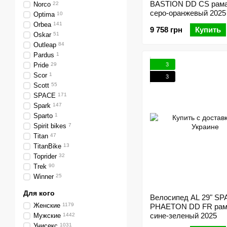
BASTION DD CS рама
Norco
22
серо-оранжевый 2025
Optima
10
Orbea
141
9 758 грн
Купить
Oskar
51
Outleap
84
Pardus
1
3
Pride
29
Scor
1
3
Scott
55
SPACE
171
Spark
147
Sparto
1
Spirit bikes
7
Titan
47
TitanBike
13
Toprider
32
Trek
90
Winner
25
Для кого
Велосипед AL 29" S
Женские
1179
PHAETON DD FR рам
сине-зеленый 2025
Мужские
1442
Унисекс
1031