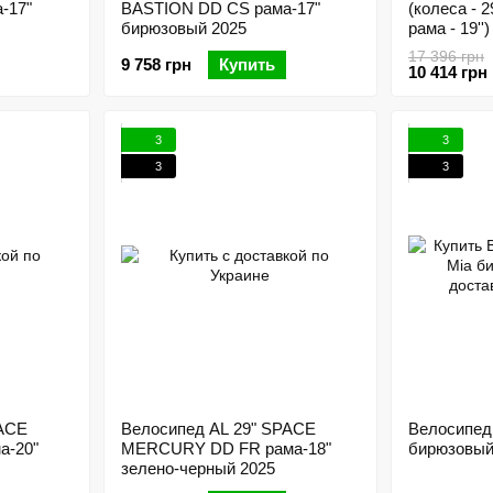
-17"
BASTION DD CS рама-17"
(колеса - 
бирюзовый 2025
рама - 19'')
17 396 грн
9 758 грн
Купить
10 414 грн
3
3
3
3
PACE
Велосипед AL 29" SPACE
Велосипед 
а-20"
MERCURY DD FR рама-18"
бирюзовый
зелено-черный 2025