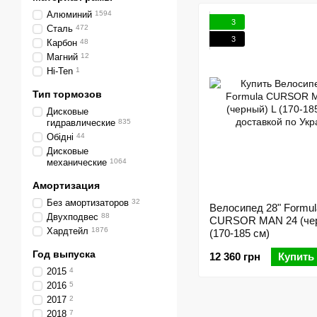
Алюминий
1594
3
Сталь
472
3
Карбон
48
Магний
12
Hi-Ten
1
Тип тормозов
Дисковые
гидравлические
835
Обідні
44
Дисковые
механические
1064
Амортизация
Без амортизаторов
32
Велосипед 28" Formul
Двухподвес
88
CURSOR MAN 24 (чер
Хардтейл
1876
(170-185 см)
Год выпуска
12 360 грн
Купить
2015
4
2016
5
2017
2
2018
7