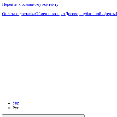
Перейти к основному контенту
Следи за скидками в instagram
Оплата и доставка
Обмен и возврат
Договор публичной оферты
Укр
Рус