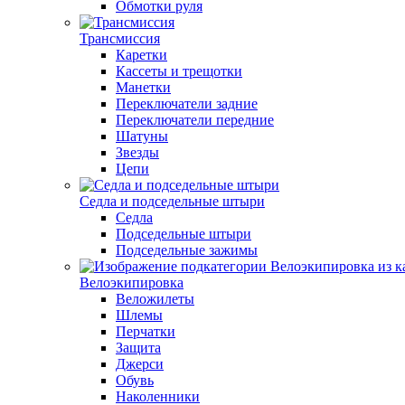
Обмотки руля
Трансмиссия
Каретки
Кассеты и трещотки
Манетки
Переключатели задние
Переключатели передние
Шатуны
Звезды
Цепи
Седла и подседельные штыри
Седла
Подседельные штыри
Подседельные зажимы
Велоэкипировка
Веложилеты
Шлемы
Перчатки
Защита
Джерси
Обувь
Наколенники