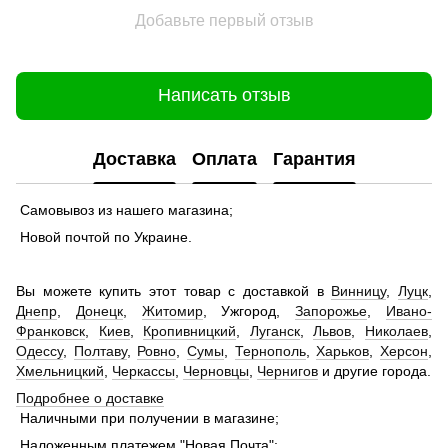
Добавьте первый отзыв
Написать отзыв
Доставка
Оплата
Гарантия
Самовывоз из нашего магазина;
Новой почтой по Украине.
Вы можете купить этот товар с доставкой в
Винницу
,
Луцк
,
Днепр
,
Донецк
,
Житомир
, Ужгород,
Запорожье
,
Ивано-
Франковск
,
Киев
,
Кропивницкий
,
Луганск
,
Львов
,
Николаев
,
Одессу
,
Полтаву
,
Ровно
,
Сумы
,
Тернополь
,
Харьков
,
Херсон
,
Хмельницкий
,
Черкассы
,
Черновцы
,
Чернигов
и другие города.
Подробнее о доставке
Наличными при получении в магазине;
Наложенным платежем "Новая Почта";