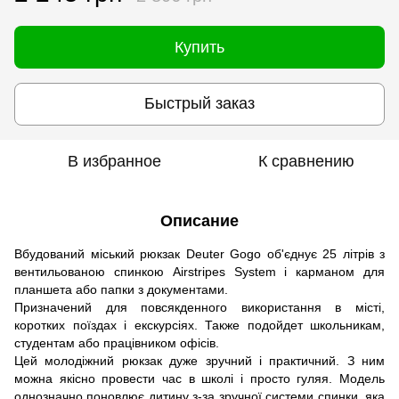
Купить
Быстрый заказ
В избранное
К сравнению
Описание
Вбудований міський рюкзак Deuter Gogo об'єднує 25 літрів з
вентильованою спинкою Airstripes System і карманом для
планшета або папки з документами.
Призначений для повсякденного використання в місті,
коротких поїздах і екскурсіях. Также подойдет школьникам,
студентам або працівником офісів.
Цей молодіжний рюкзак дуже зручний і практичний. З ним
можна якісно провести час в школі і просто гуляя. Модель
однозначно поновлює дитину з-за зручної системи спинки, яка