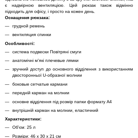
є надмірною вентиляцією. Цей рюкзак також відмінно
підходить для офісу, і просто на кожен день.
Оснащення рюкзака:
грудной ремень
вентиляция спинки
Особливості:
система подвески Повітряні смуги
анатомічні м'які плечевые лямки
зручний доступ до основного відділення з використанням
двосторонньої U-образної молнии
боковые сетчатые кармани
передній карман на молнии
основне відділення під розмір папки формату A4
внутрішній карман на молнии, еластичний
Характеристики:
Об'єм: 25 л
Розміри: 46 х 30 х 21 см