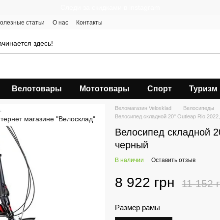
Следи за скидками в instagram
олезные статьи
О нас
Контакты
чинается здесь!
Велотовары
Мототовары
Спорт
Туризм
Веломагазин Velosklad
Велосипеды
Велосипед складной 20" Outleap Rio 2022
Велосипед складной 20
черный
В наличии
Оставить отзыв
8 922 грн
11 152 
Размер рамы