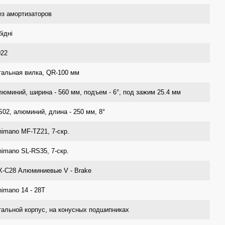
ез амортизаторов
ідні
022
тальная вилка, QR-100 мм
люминий, ширина - 560 мм, подъем - 6°, под зажим 25.4 мм
S02, алюминий, длина - 250 мм, 8°
himano MF-TZ21, 7-скр.
himano SL-RS35, 7-скр.
X-C28 Алюминиевые V - Brake
imano 14 - 28T
тальной корпус, на конусных подшипниках