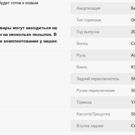
будет готов к новым
Амортизация
Б
Тип тормозов
Об
овары могут находиться на
Год выпуска
2
н на несколько посылок. В
ее комплектование у наших
Вилка
С
Руль
А
Винос
K
Задний переключатель
S
Ручки переключения
S
Тормоза
Y
Кассета/Трещотка
Sh
Втулка задняя
С