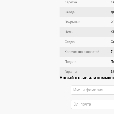
Каретка
К
Обода
Д
Покрышки
20
Цепь
K
Седло
O
Количество скоростей
7
Педали
П
Гарантия
1
Новый отзыв или коммен