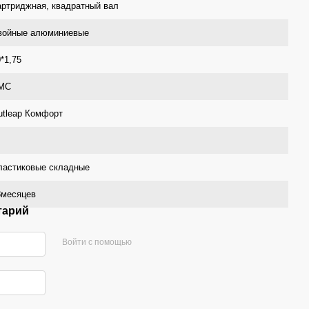
артриджная, квадратный вал
войные алюминиевые
*1,75
MC
utleap Комфорт
ластиковые складные
8месяцев
тарий
Войти с помощью