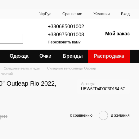
Сравнение
Укр
Рус
Желания
Вход
+380685001002
Мой заказ
+380975001008
Перезвонить вам?
Одежда
Очки
Бренды
Распродажа
Складные велосипеды
Складные велосипеды Outleap
, черный
" Outleap Rio 2022,
Артикул
UEW6FD4D9C3D154.5C
грн
К сравнению
В желания