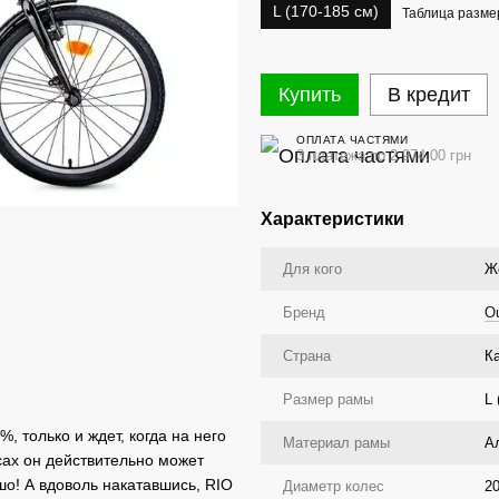
L (170-185 см)
Таблица разме
Купить
В кредит
ОПЛАТА ЧАСТЯМИ
3 платежа по 2 974.00 грн
Характеристики
Для кого
Ж
Бренд
Ou
Страна
К
Размер рамы
L 
, только и ждет, когда на него
Материал рамы
А
есах он действительно может
ошо! А вдоволь накатавшись, RIO
Диаметр колес
20