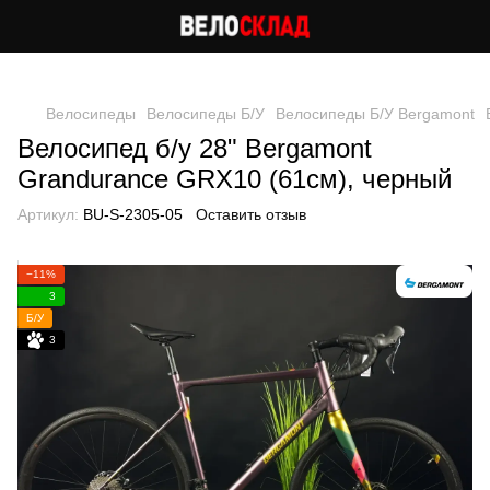
Следи за скидками в instagram
Велосипеды
Велосипеды Б/У
Велосипеды Б/У Bergamont
Велосипед б/у 28" Bergamont
Grandurance GRX10 (61см), черный
Артикул:
BU-S-2305-05
Оставить отзыв
−11%
3
Б/У
3