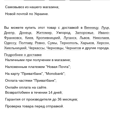
Самовывоз из нашего магазина;
Новой почтой по Украине.
Вы можете купить этот товар с доставкой в
Винницу
,
Луцк
,
Днепр
,
Донецк
,
Житомир
, Ужгород,
Запорожье
,
Ивано-
Франковск
,
Киев
,
Кропивницкий
,
Луганск
,
Львов
,
Николаев
,
Одессу
,
Полтаву
,
Ровно
,
Сумы
,
Тернополь
,
Харьков
,
Херсон
,
Хмельницкий
,
Черкассы
,
Черновцы
,
Чернигов
и другие города.
Подробнее о доставке
Наличными при получении в магазине;
Наложенным платежем "Новая Почта";
На карту "Приватбанк", "Monobank";
Оплата частями "Приватбанк";
Онлайн оплата на сайте.
Возврат/обмен в течении 14 дней;
Гарантия от производителя до 36 месяцев;
Проверка товара перед отправкой.