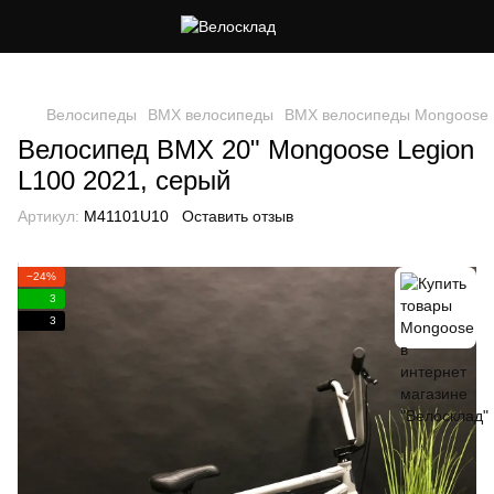
Следи за скидками в instagram
Велосипеды
BMX велосипеды
BMX велосипеды Mongoose
Велосипед BMX 20" Mongoose Legion
L100 2021, серый
Артикул:
M41101U10
Оставить отзыв
−24%
3
3