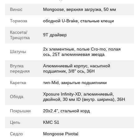
Винос
Mongoose, верхняя загрузка, 50 мм
Тормоза
ободной U-Brake, стальные клещи
Кассета/
9Т драйвер
Трещотка
2х элементные, полые Cro-mo, полая
Шатуны
ось, 25T алюминиевая звезда
Втулка
Алюминиевый корпус, насыпной
передняя
подшипник, 3/8" ось, 36H
Каретка
тип-Mid, закрытые подшипники
Xposure Infinity-XD, алюминиевый,
Обода
двойной, 30 мм ID (внутр. ширина), 36H
Покрышки
20х2.4", стальной корд
Цепь
KMC S1
Седло
Mongoose Pivotal