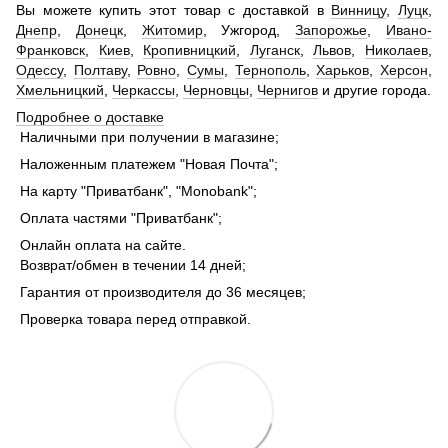
Вы можете купить этот товар с доставкой в
Винницу
,
Луцк
,
Днепр
,
Донецк
,
Житомир
, Ужгород,
Запорожье
,
Ивано-
Франковск
,
Киев
,
Кропивницкий
,
Луганск
,
Львов
,
Николаев
,
Одессу
,
Полтаву
,
Ровно
,
Сумы
,
Тернополь
,
Харьков
,
Херсон
,
Хмельницкий
,
Черкассы
,
Черновцы
,
Чернигов
и другие города.
Подробнее о доставке
Наличными при получении в магазине;
Наложенным платежем "Новая Почта";
На карту "Приватбанк", "Monobank";
Оплата частями "Приватбанк";
Онлайн оплата на сайте.
Возврат/обмен в течении 14 дней;
Гарантия от производителя до 36 месяцев;
Проверка товара перед отправкой.