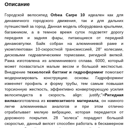
Описание
Городской велосипед
Orbea Carpe 10
идеален как для
динамичного городского движения, так и для дальних
путешествий за город. Данная модель оборудована крыльями,
багажником, а в темное время суток подсветят дорогу
передняя и задняя фары, питающиеся от передней
динамовтулки. Байк собран на алюминиевой раме и
укомплектован 10-скоростной трансмиссией, 28" колесами,
дисковыми гидравлическими тормозами, ригидной вилкой.
Рама изготовлена ​​из алюминиевого сплава. 6000, который
может похвастаться малым весом и большой жесткостью.
Внедрение
технологий баттинг и гидроформинг
помогают
модернизировать конструкцию. основы. Гидроформинг
изменяет профиль и форму трубы, тем самым повышая
торсионную жесткость, эффективно конвертирующую усилия
велосипедиста в скорость. align: justify;">
Ригидная
вилка
изготовлена ​​из
композитного материала
, он намного
легче алюминиевых аналогов и при этом отлично
отрабатывает мелкую вибрацию, которая передается от
дорожного покрытия. 28 "колеса" порадуют большой
скоростью, данный вилсет способен работать в бескамерном