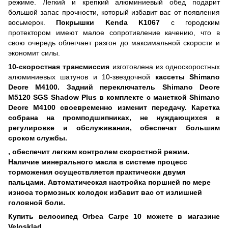
режиме. Легкий и крепкий алюминиевый обед подарит
большой запас прочности, который избавит вас от появления
восьмерок.
Покрышки Kenda K1067
с городским
протектором имеют малое сопротивление качению, что в
свою очередь облегчает разгон до максимальной скорости и
экономит силы.
10-скоростная трансмиссия
изготовлена ​​из односкоростных
алюминиевых шатунов и 10-звездочной
кассеты Shimano
Deore M4100.
Задний переключатель Shimano Deore
M5120 SGS Shadow Plus в комплекте с
манеткой Shimano
Deore M4100
своевременно изменит передачу. Каретка
собрана на промподшипниках, не нуждающихся в
регулировке и обслуживании, обеспечат большим
сроком службы.
, обеспечит легким контролем скоростной режим.
Наличие минерального масла в системе процесс
торможения осуществляется практически двумя
пальцами. Автоматическая настройка поршней по мере
износа тормозных колодок избавит вас от излишней
головной боли.
Купить велосипед
Orbea Carpe 10 можете в магазине
Velosklad.