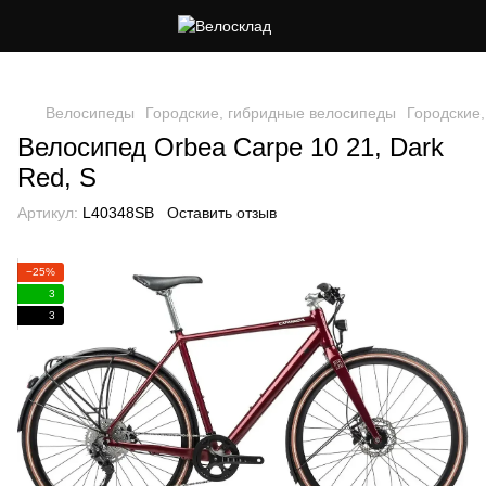
Следи за скидками в instagram
Велосипеды
Городские, гибридные велосипеды
Городские
Велосипед Orbea Carpe 10 21, Dark
Red, S
Артикул:
L40348SB
Оставить отзыв
−25%
3
3