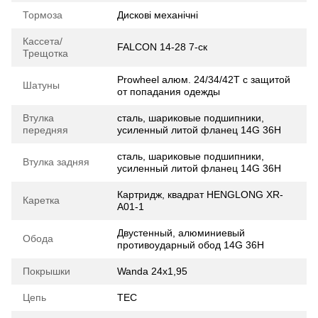
Тормоза
Дискові механічні
Кассета/
FALCON 14-28 7-ск
Трещотка
Prowheel алюм. 24/34/42T с защитой
Шатуны
от попадания одежды
Втулка
сталь, шариковые подшипники,
передняя
усиленный литой фланец 14G 36H
сталь, шариковые подшипники,
Втулка задняя
усиленный литой фланец 14G 36H
Картридж, квадрат HENGLONG XR-
Каретка
A01-1
Двустенный, алюминиевый
Обода
противоударный обод 14G 36H
Покрышки
Wanda 24x1,95
Цепь
ТЕС