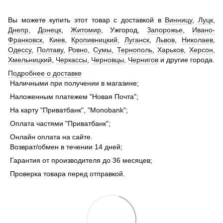
Вы можете купить этот товар с доставкой в
Винницу
,
Луцк
,
Днепр
,
Донецк
,
Житомир
, Ужгород,
Запорожье
,
Ивано-
Франковск
,
Киев
,
Кропивницкий
,
Луганск
,
Львов
,
Николаев
,
Одессу
,
Полтаву
,
Ровно
,
Сумы
,
Тернополь
,
Харьков
,
Херсон
,
Хмельницкий
,
Черкассы
,
Черновцы
,
Чернигов
и другие города.
Подробнее о доставке
Наличными при получении в магазине;
Наложенным платежем "Новая Почта";
На карту "Приватбанк", "Monobank";
Оплата частями "Приватбанк";
Онлайн оплата на сайте.
Возврат/обмен в течении 14 дней;
Гарантия от производителя до 36 месяцев;
Проверка товара перед отправкой.