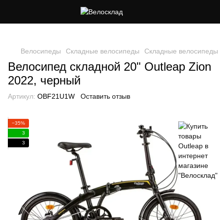
Следи за скидками в instagram
Велосипеды
Складные велосипеды
Складные велосипеды 
Велосипед складной 20" Outleap Zion
2022, черный
Артикул:
OBF21U1W
Оставить отзыв
−35%
3
3