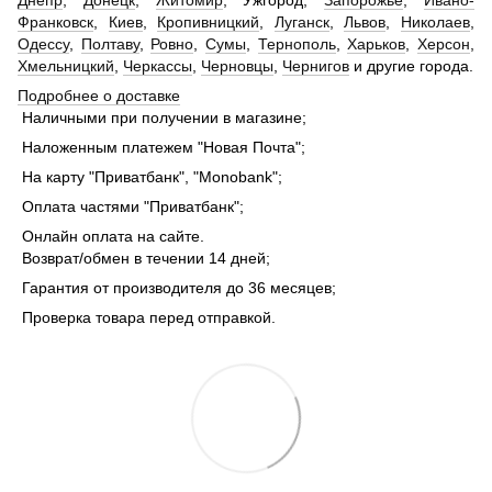
Днепр
,
Донецк
,
Житомир
, Ужгород,
Запорожье
,
Ивано-
Франковск
,
Киев
,
Кропивницкий
,
Луганск
,
Львов
,
Николаев
,
Одессу
,
Полтаву
,
Ровно
,
Сумы
,
Тернополь
,
Харьков
,
Херсон
,
Хмельницкий
,
Черкассы
,
Черновцы
,
Чернигов
и другие города.
Подробнее о доставке
Наличными при получении в магазине;
Наложенным платежем "Новая Почта";
На карту "Приватбанк", "Monobank";
Оплата частями "Приватбанк";
Онлайн оплата на сайте.
Возврат/обмен в течении 14 дней;
Гарантия от производителя до 36 месяцев;
Проверка товара перед отправкой.