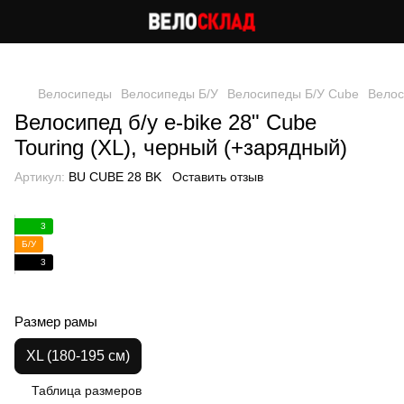
Следи за скидками в instagram
Велосипеды
Велосипеды Б/У
Велосипеды Б/У Cube
Велос
Велосипед б/у e-bike 28" Cube
Touring (XL), черный (+зарядный)
Артикул:
BU CUBE 28 BK
Оставить отзыв
3
Б/У
3
Размер рамы
XL (180-195 см)
Таблица размеров