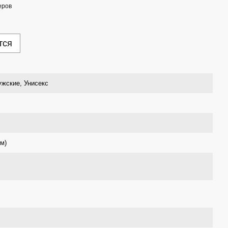
еров
тся
жские, Унисекс
см)