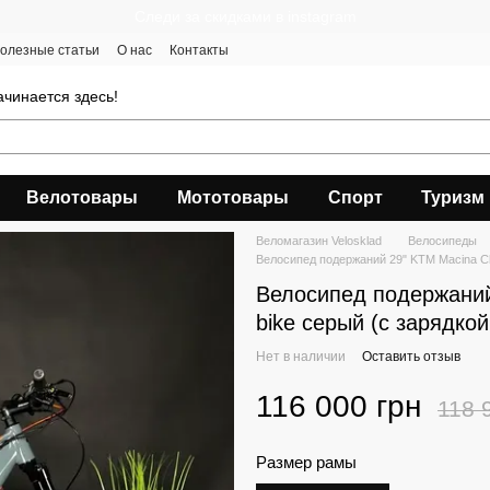
Следи за скидками в instagram
олезные статьи
О нас
Контакты
чинается здесь!
Велотовары
Мототовары
Спорт
Туризм
Веломагазин Velosklad
Велосипеды
Велосипед подержаний 29" KTM Macina Ch
Велосипед подержаний
bike серый (с зарядко
Нет в наличии
Оставить отзыв
116 000 грн
118 
Размер рамы