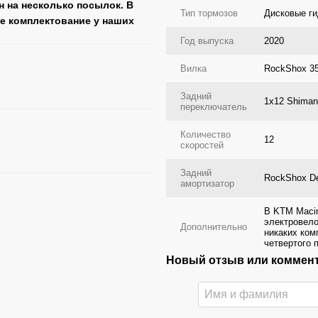
н на несколько посылок. В
Тип тормозов
Дисковые г
ее комплектование у наших
Год выпуска
2020
Вилка
RockShox 35
Задний
1x12 Shima
переключатель
Количество
12
скоростей
Задний
RockShox De
амортизатор
В KTM Macin
электровело
Дополнительно
никаких ком
четвертого 
Новый отзыв или коммен