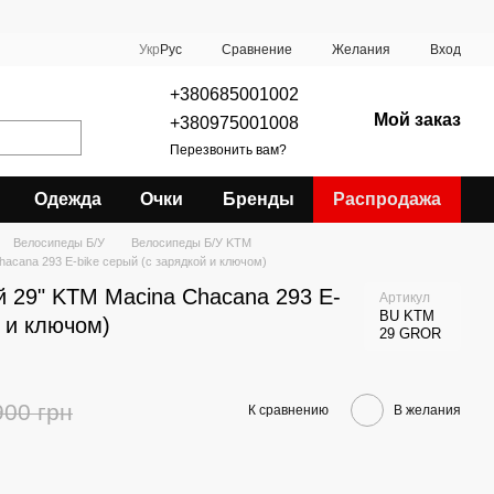
Сравнение
Укр
Рус
Желания
Вход
+380685001002
Мой заказ
+380975001008
Перезвонить вам?
Одежда
Очки
Бренды
Распродажа
Велосипеды Б/У
Велосипеды Б/У KTM
acana 293 E-bike серый (с зарядкой и ключом)
 29" KTM Macina Chacana 293 E-
Артикул
BU KTM
й и ключом)
29 GROR
900 грн
К сравнению
В желания