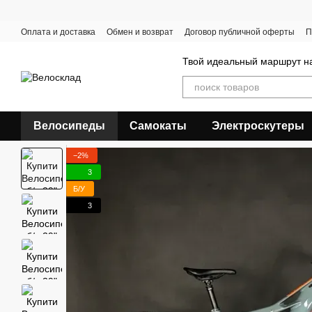
Перейти к основному контенту
Оплата и доставка
Обмен и возврат
Договор публичной оферты
П
Твой идеальный маршрут на
Велосипеды
Самокаты
Электроскутеры
−2%
3
Б/У
3