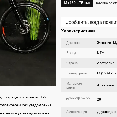
M (160-175 см)
Таблица разм
Сообщить, когда появи
Характеристики
Для кого
Женские, Му
Бренд
KTM
Страна
Австралия
Размер рамы
M (160-175 
Материал
Алюминий
рамы
, с зарядкой и ключом, Б/У
Диаметр колес
29"
зготовителем без уведомления.
Амортизация
Двухподвес
овары могут находиться на