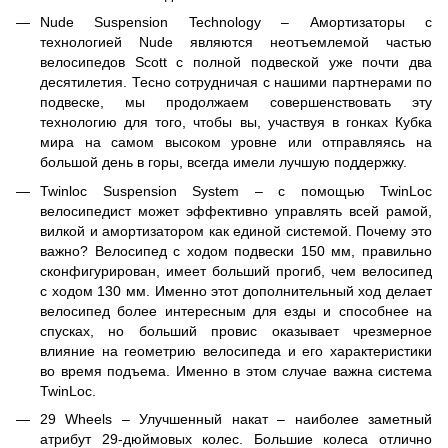
Nude Suspension Technology – Амортизаторы с
технологией Nude являются неотъемлемой частью
велосипедов Scott с полной подвеской уже почти два
десятилетия. Тесно сотрудничая с нашими партнерами по
подвеске, мы продолжаем совершенствовать эту
технологию для того, чтобы вы, участвуя в гонках Кубка
мира на самом высоком уровне или отправляясь на
большой день в горы, всегда имели лучшую поддержку.
Twinloc Suspension System – с помощью TwinLoc
велосипедист может эффективно управлять всей рамой,
вилкой и амортизатором как единой системой. Почему это
важно? Велосипед с ходом подвески 150 мм, правильно
сконфигурирован, имеет больший прогиб, чем велосипед
с ходом 130 мм. Именно этот дополнительный ход делает
велосипед более интересным для езды и способнее на
спусках, но больший провис оказывает чрезмерное
влияние на геометрию велосипеда и его характеристики
во время подъема. Именно в этом случае важна система
TwinLoc.
29 Wheels – Улучшенный накат – наиболее заметный
атрибут 29-дюймовых колес. Большие колеса отлично