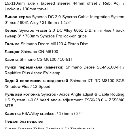
15x110mm axle / tapered steerer 44mm offset / Reb. Adj. /
Lockout / 130mm travel
Винос керма
Syncros DC 2.0 Syncros Cable Integration System
0° rise / 6061 Alloy / 31.8mm / 1 1/8"
Кермо
Syncros Fraser 2.0 DC Alloy 6061 D.B. mini Rise / back
sweep 8° / 760mm Syncros Pro lock-on grips
Гальма
Shimano Deore M6120 4 Piston Disc
Ланцюг
Shimano CN-M6100
Касета
Shimano CS-M6100 / 10-51T
Ручки перемикача (манетки)
Shimano Deore SL-M6100-IR /
Rapidfire Plus /Ispec EV clamp
Задній перемикач швидкостей
Shimano XT RD-M8100 SGS
/Shadow Plus / 12 Speed
Рульова колонка
Syncros - Acros Angle adjust & Cable Routing
HS System +-0.6° head angle adjustment ZS56/28.6 – ZS56/40
MTB
Каретка
FSA Alloy crankset / 175mm / 34T
Педалі
без педалей