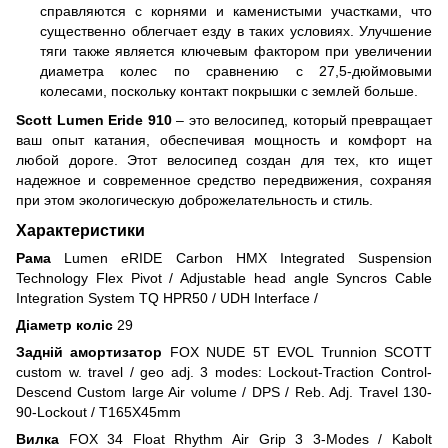
справляются с корнями и каменистыми участками, что
существенно облегчает езду в таких условиях. Улучшение
тяги также является ключевым фактором при увеличении
диаметра колес по сравнению с 27,5-дюймовыми
колесами, поскольку контакт покрышки с землей больше.
Scott Lumen Eride 910
– это велосипед, который превращает
ваш опыт катания, обеспечивая мощность и комфорт на
любой дороге. Этот велосипед создан для тех, кто ищет
надежное и современное средство передвижения, сохраняя
при этом экологическую доброжелательность и стиль.
Характеристики
Рама
Lumen eRIDE Carbon HMX Integrated Suspension
Technology Flex Pivot / Adjustable head angle Syncros Cable
Integration System TQ HPR50 / UDH Interface /
Діаметр коліс
29
Задній амортизатор
FOX NUDE 5T EVOL Trunnion SCOTT
custom w. travel / geo adj. 3 modes: Lockout-Traction Control-
Descend Custom large Air volume / DPS / Reb. Adj. Travel 130-
90-Lockout / T165X45mm
Вилка
FOX 34 Float Rhythm Air Grip 3 3-Modes / Kabolt