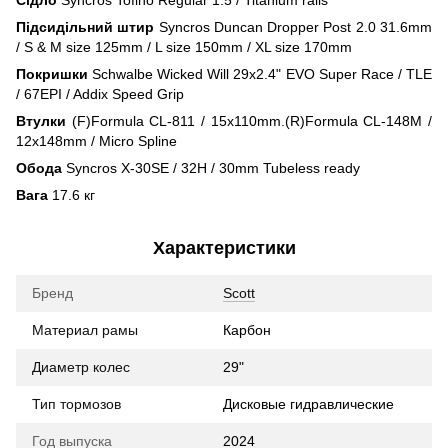
Сідло
Syncros Tofino Regular 1.5 / Titanium rails
Підсидільний штир
Syncros Duncan Dropper Post 2.0 31.6mm
/ S & M size 125mm / L size 150mm / XL size 170mm
Покришки
Schwalbe Wicked Will 29x2.4" EVO Super Race / TLE
/ 67EPI / Addix Speed Grip
Втулки
(F)Formula CL-811 / 15x110mm.(R)Formula CL-148M /
12x148mm / Micro Spline
Обода
Syncros X-30SE / 32H / 30mm Tubeless ready
Вага
17.6 кг
Характеристики
Бренд
Scott
Материал рамы
Карбон
Диаметр колес
29"
Тип тормозов
Дисковые гидравлические
Год выпуска
2024