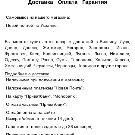
Доставка
Оплата
Гарантия
Самовывоз из нашего магазина;
Новой почтой по Украине.
Вы можете купить этот товар с доставкой в
Винницу
,
Луцк
,
Днепр
,
Донецк
,
Житомир
, Ужгород,
Запорожье
,
Ивано-
Франковск
,
Киев
,
Кропивницкий
,
Луганск
,
Львов
,
Николаев
,
Одессу
,
Полтаву
,
Ровно
,
Сумы
,
Тернополь
,
Харьков
,
Херсон
,
Хмельницкий
,
Черкассы
,
Черновцы
,
Чернигов
и другие города.
Подробнее о доставке
Наличными при получении в магазине;
Наложенным платежем "Новая Почта";
На карту "Приватбанк", "Monobank";
Оплата частями "Приватбанк";
Онлайн оплата на сайте.
Возврат/обмен в течении 14 дней;
Гарантия от производителя до 36 месяцев;
Проверка товара перед отправкой.