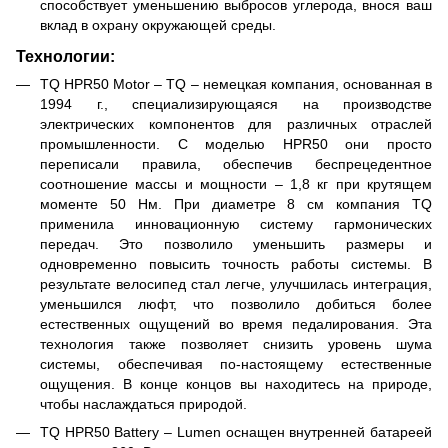
способствует уменьшению выбросов углерода, внося ваш
вклад в охрану окружающей среды.
Технологии:
TQ HPR50 Motor – TQ – немецкая компания, основанная в
1994 г., специализирующаяся на производстве
электрических компонентов для различных отраслей
промышленности. С моделью HPR50 они просто
переписали правила, обеспечив беспрецедентное
соотношение массы и мощности – 1,8 кг при крутящем
моменте 50 Нм. При диаметре 8 см компания TQ
применила инновационную систему гармонических
передач. Это позволило уменьшить размеры и
одновременно повысить точность работы системы. В
результате велосипед стал легче, улучшилась интеграция,
уменьшился люфт, что позволило добиться более
естественных ощущений во время педалирования. Эта
технология также позволяет снизить уровень шума
системы, обеспечивая по-настоящему естественные
ощущения. В конце концов вы находитесь на природе,
чтобы наслаждаться природой.
TQ HPR50 Battery – Lumen оснащен внутренней батареей