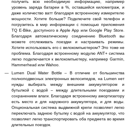
получить всю необходимую информацию, например
уровень заряда батареи в %, оставшийся километраж, и
даже количество ватт благодаря встроенному измерителю
мощности. Хотите больше? Подключите свой телефон и
погрузитесь в мир информации с помощью приложения
TQ E-Bike, доступного в Apple App или Google Play Store.
Благодаря автоматическому соединению Bluetooth вы
можете отслеживать поездки и настраивать режимы.
Хотите использовать его с велокомпьютером? Это тоже не
проблема. Благодаря встроенному модулю ANT+ система
легко подключается к велокомпьютеру, например Garmin,
Hammerhead или Wahoo.
Lumen Dual Water Bottle – В отличие от большинства
полноподвесных электронных велосипедов, на Lumen нет
нужды выбирать между внешним аккумулятором и
бутылкой с водой – между длительными поездками и
сохранением влаги. Благодаря встроенному амортизатору
есть место и для наружного аккумулятора, и для воды.
Опциональная система выдвижной крепи позволяет легко
переключать заднюю бутылку с водой на аккумулятор, что
позволяет легко транспортировать оба предмета во время
длительных поездок.