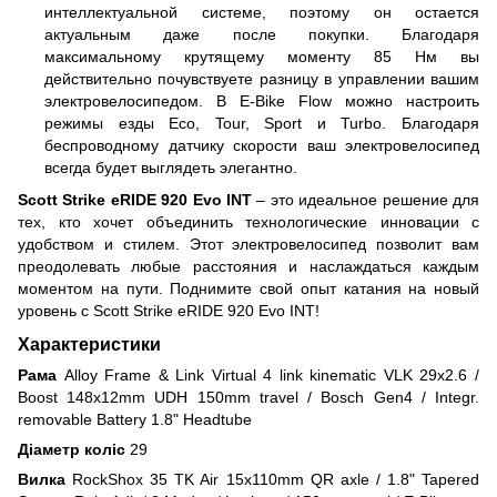
интеллектуальной системе, поэтому он остается
актуальным даже после покупки. Благодаря
максимальному крутящему моменту 85 Нм вы
действительно почувствуете разницу в управлении вашим
электровелосипедом. В E-Bike Flow можно настроить
режимы езды Eco, Tour, Sport и Turbo. Благодаря
беспроводному датчику скорости ваш электровелосипед
всегда будет выглядеть элегантно.
Scott Strike eRIDE 920 Evo INT
– это идеальное решение для
тех, кто хочет объединить технологические инновации с
удобством и стилем. Этот электровелосипед позволит вам
преодолевать любые расстояния и наслаждаться каждым
моментом на пути. Поднимите свой опыт катания на новый
уровень с Scott Strike eRIDE 920 Evo INT!
Характеристики
Рама
Alloy Frame & Link Virtual 4 link kinematic VLK 29x2.6 /
Boost 148x12mm UDH 150mm travel / Bosch Gen4 / Integr.
removable Battery 1.8" Headtube
Діаметр коліс
29
Вилка
RockShox 35 TK Air 15x110mm QR axle / 1.8" Tapered