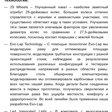
29 Wheels – Улучшенный накат – наиболее заметный
атрибут 29-дюймовых колес. Большие колеса отлично
справляются с корнями и каменистыми участками, что
существенно облегчает езду в таких условиях. Улучшение
тяги также является ключевым фактором при увеличении
диаметра колес по сравнению с 27,5-дюймовыми
колесами, поскольку контакт покрышки с землей больше.
Evo-Lap Technology – С помощью технологии Evo-Lap мы
моделируем раму для оптимизации площади
поверхности, моделируем трубчатые конструкции с разной
ориентацией слоев, наблюдаем за результатами
использования различных конфигураций и тестируем
распределение напряжений в разных областях рамы.
Благодаря столь обширному компьютерному
моделированию мы оптимизировали карбоновые слои во
всех частях нашей рамы. Когда детали были соединены
вместе в первых прототипах, получилась сверхлегкая и
компактная рама без ущерба жесткости, комфорту и
ударопрочности. Во всей линейке была применена наша
разработка Evo-Lap.
Led Integrated Light – В комплекте с велосипедом