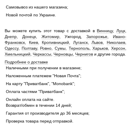
Самовывоз из нашего магазина;
Новой почтой по Украине.
Вы можете купить этот товар с доставкой в
Винницу
,
Луцк
,
Днепр
,
Донецк
,
Житомир
, Ужгород,
Запорожье
,
Ивано-
Франковск
,
Киев
,
Кропивницкий
,
Луганск
,
Львов
,
Николаев
,
Одессу
,
Полтаву
,
Ровно
,
Сумы
,
Тернополь
,
Харьков
,
Херсон
,
Хмельницкий
,
Черкассы
,
Черновцы
,
Чернигов
и другие города.
Подробнее о доставке
Наличными при получении в магазине;
Наложенным платежем "Новая Почта";
На карту "Приватбанк", "Monobank";
Оплата частями "Приватбанк";
Онлайн оплата на сайте.
Возврат/обмен в течении 14 дней;
Гарантия от производителя до 36 месяцев;
Проверка товара перед отправкой.