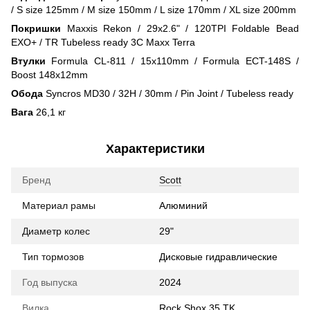
/ S size 125mm / M size 150mm / L size 170mm / XL size 200mm
Покришки
Maxxis Rekon / 29x2.6" / 120TPI Foldable Bead
EXO+ / TR Tubeless ready 3C Maxx Terra
Втулки
Formula CL-811 / 15x110mm / Formula ECT-148S /
Boost 148x12mm
Обода
Syncros MD30 / 32H / 30mm / Pin Joint / Tubeless ready
Вага
26,1 кг
Характеристики
Бренд
Scott
Материал рамы
Алюминий
Диаметр колес
29"
Тип тормозов
Дисковые гидравлические
Год выпуска
2024
Вилка
Rock Shox 35 TK