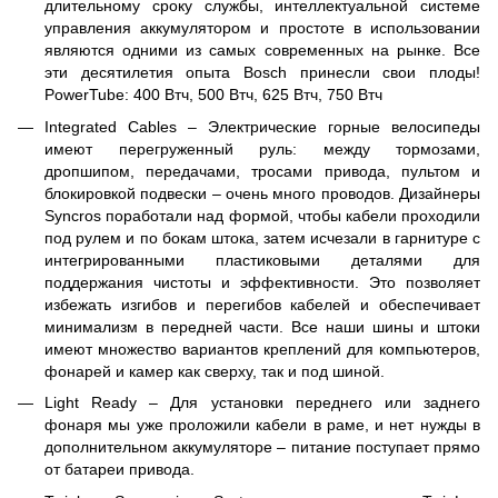
длительному сроку службы, интеллектуальной системе
управления аккумулятором и простоте в использовании
являются одними из самых современных на рынке. Все
эти десятилетия опыта Bosch принесли свои плоды!
PowerTube: 400 Втч, 500 Втч, 625 Втч, 750 Втч
Integrated Cables – Электрические горные велосипеды
имеют перегруженный руль: между тормозами,
дропшипом, передачами, тросами привода, пультом и
блокировкой подвески – очень много проводов. Дизайнеры
Syncros поработали над формой, чтобы кабели проходили
под рулем и по бокам штока, затем исчезали в гарнитуре с
интегрированными пластиковыми деталями для
поддержания чистоты и эффективности. Это позволяет
избежать изгибов и перегибов кабелей и обеспечивает
минимализм в передней части. Все наши шины и штоки
имеют множество вариантов креплений для компьютеров,
фонарей и камер как сверху, так и под шиной.
Light Ready – Для установки переднего или заднего
фонаря мы уже проложили кабели в раме, и нет нужды в
дополнительном аккумуляторе – питание поступает прямо
от батареи привода.