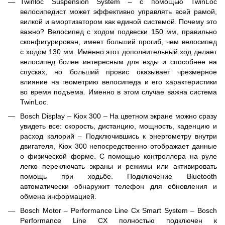
Twinloc Suspension System – с помощью TwinLoc
велосипедист может эффективно управлять всей рамой,
вилкой и амортизатором как единой системой. Почему это
важно? Велосипед с ходом подвески 150 мм, правильно
сконфигурирован, имеет больший прогиб, чем велосипед
с ходом 130 мм. Именно этот дополнительный ход делает
велосипед более интересным для езды и способнее на
спусках, но больший провис оказывает чрезмерное
влияние на геометрию велосипеда и его характеристики
во время подъема. Именно в этом случае важна система
TwinLoc.
Bosch Display – Kiox 300 – На цветном экране можно сразу
увидеть все: скорость, дистанцию, мощность, каденцию и
расход калорий – Подключившись к энергометру внутри
двигателя, Kiox 300 непосредственно отображает данные
о физической форме. С помощью контроллера на руле
легко переключать экраны и режимы или активировать
помощь при ходьбе. Подключение Bluetooth
автоматически обнаружит телефон для обновления и
обмена информацией.
Bosch Motor – Performance Line Cx Smart System – Bosch
Performance Line CX полностью подключен к