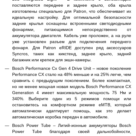
поставляются переднее и заднее крыло, оба крыла
изготовлены специально для Patron, что обеспечивает их
идеальную настройку. Для оптимальной безопасности
задние крылья оснащены встроенными светодиодными
фонарями, питающимися непосредственно от
аккумулятора двигателя. Кабель уже проложен, а на руле
уже установлен разъем для подключения переднего
фонаря. Для Patron eRIDE доступен ряд аксессуаров
Syncros, таких как кикстенд, заднее крыло, задний
багажник или крепеж для экшн-камеры.
Bosch Performance Cx Gen 4 Drive Unit – новое поколение
Performance CX стало на 48% меньше и на 25% легче, чем
сравнить с предыдущим поколением. Более компактная,
но не менее мощная новая модель Bosch Performance CX
Generation 4 имеет максимальную мощность 75 Нм и
340%. Выберите один из 5 режимов помощи или
остановитесь на комфортном режиме eMTB, который
автоматически адаптирует помощь, как это делает
автоматическая коробка передач в автомобиле.
Bosch Power Tube – Литий-ионные аккумуляторы Bosch
Power Tube благодаря своей дальнобойности,