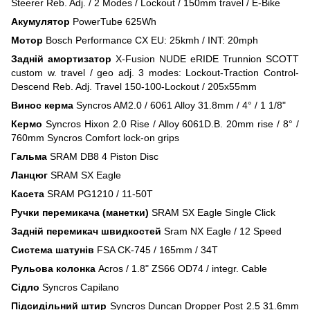
Steerer Reb. Adj. / 2 Modes / Lockout / 150mm travel / E-Bike
Акумулятор
PowerTube 625Wh
Мотор
Bosch Performance CX EU: 25kmh / INT: 20mph
Задній амортизатор
X-Fusion NUDE eRIDE Trunnion SCOTT
custom w. travel / geo adj. 3 modes: Lockout-Traction Control-
Descend Reb. Adj. Travel 150-100-Lockout / 205x55mm
Винос керма
Syncros AM2.0 / 6061 Alloy 31.8mm / 4° / 1 1/8"
Кермо
Syncros Hixon 2.0 Rise / Alloy 6061D.B. 20mm rise / 8° /
760mm Syncros Comfort lock-on grips
Гальма
SRAM DB8 4 Piston Disc
Ланцюг
SRAM SX Eagle
Касета
SRAM PG1210 / 11-50T
Ручки перемикача (манетки)
SRAM SX Eagle Single Click
Задній перемикач швидкостей
Sram NX Eagle / 12 Speed
Система шатунів
FSA CK-745 / 165mm / 34T
Рульова колонка
Acros / 1.8" ZS66 OD74 / integr. Cable
Сідло
Syncros Capilano
Підсидільний штир
Syncros Duncan Dropper Post 2.5 31.6mm