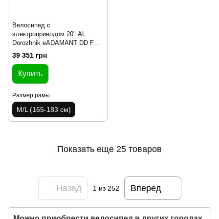
Велосипед с
электроприводом 20" AL
Dorozhnik eADAMANT DD FR
рама-18,5" 48B 17.5А*ч 500Вт
39 351 грн
серебристый 2025
Купить
Размер рамы
M/L (165-183 см)
Показать еще 25 товаров
Назад
Вперед
1
из 252
Можно приобрести велосипед в других городах