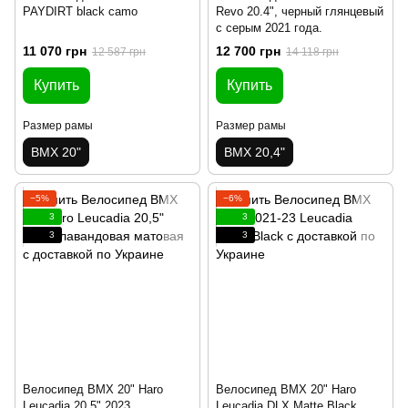
PAYDIRT black camo
Revo 20.4", черный глянцевый
с серым 2021 года.
11 070 грн
12 700 грн
12 587 грн
14 118 грн
Купить
Купить
Размер рамы
Размер рамы
BMX 20"
BMX 20,4"
−5%
−6%
3
3
3
3
Велосипед BMX 20" Haro
Велосипед BMX 20" Haro
Leucadia 20,5" 2023,
Leucadia DLX Matte Black