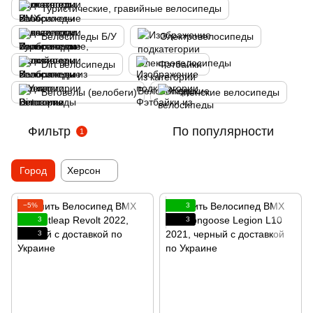
Туристические, гравийные велосипеды
Велосипеды Б/У
Электровелосипеды
Dirt велосипеды
Фэтбайки
Беговелы (велобеги)
Женские велосипеды
Фильтр
По популярности
1
Город
Херсон
−5%
3
3
3
3