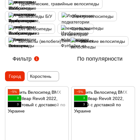
Туристические, гравийные велосипеды
Велосипеды Б/У
Электровелосипеды
Dirt велосипеды
Фэтбайки
Беговелы (велобеги)
Женские велосипеды
Фильтр
По популярности
1
Город
Коростень
−5%
−5%
3
3
3
3