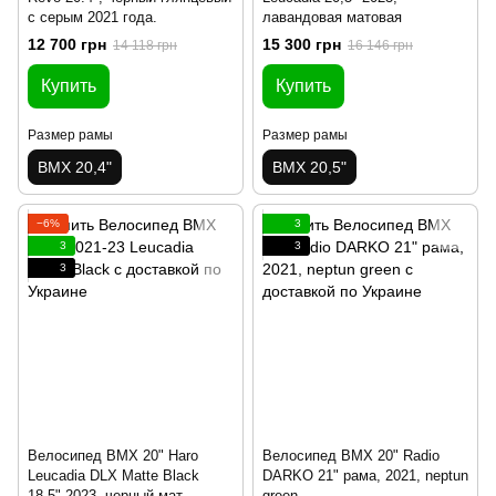
с серым 2021 года.
лавандовая матовая
12 700 грн
15 300 грн
14 118 грн
16 146 грн
Купить
Купить
Размер рамы
Размер рамы
BMX 20,4"
BMX 20,5"
−6%
3
3
3
3
Велосипед BMX 20" Haro
Велосипед BMX 20" Radio
Leucadia DLX Matte Black
DARKO 21" рама, 2021, neptun
18,5" 2023, черный мат
green