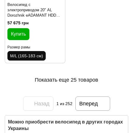
Велосипед с
электроприводом 20" AL
Dorozhnik eADAMANT HDD
рама-18,5" 48B 17.5+12.5А*ч
57 675 грн
1000Вт черный 2025 крылья,
подножка
Купить
Размер рамы
M/L (165-183 см)
Показать еще 25 товаров
Назад
Вперед
1
из 252
Можно приобрести велосипед в других городах
Украины