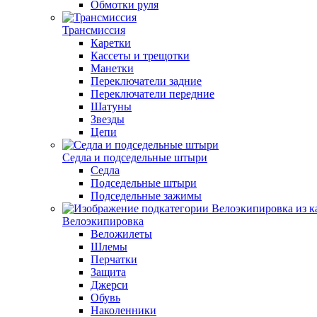
Обмотки руля
Трансмиссия
Каретки
Кассеты и трещотки
Манетки
Переключатели задние
Переключатели передние
Шатуны
Звезды
Цепи
Седла и подседельные штыри
Седла
Подседельные штыри
Подседельные зажимы
Велоэкипировка
Веложилеты
Шлемы
Перчатки
Защита
Джерси
Обувь
Наколенники