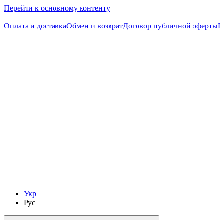
Перейти к основному контенту
Следи за скидками в instagram
Оплата и доставка
Обмен и возврат
Договор публичной оферты
Укр
Рус