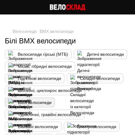
Cлідкуй за знижками в instagram
Велосипеди
BMX велосипеди
Білі BMX велосипеди
Велосипеди гірські (МТБ)
Дитячі велосипеди
Міські, гібридні велосипеди
Підліткові велосипеди
Складні велосипеди
Шосейні, циклокрос велосипеди
BMX велосипеди
Туристичні, гравійні велосипеди
Вживані велосипеди
Електровелосипеди