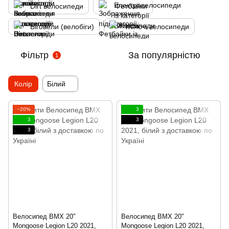
Dirt велосипеди
Фетбайки
Біговели (велобіги)
Жіночі велосипеди
Фільтр
За популярністю
1
Колір
Білий
−20%
3
3
3
3
Велосипед BMX 20"
Велосипед BMX 20"
Mongoose Legion L20 2021,
Mongoose Legion L20 2021,