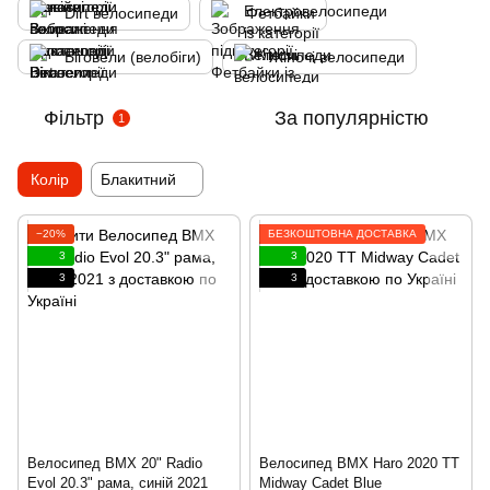
Dirt велосипеди
Фетбайки
Біговели (велобіги)
Жіночі велосипеди
Фільтр
За популярністю
1
Колір
Блакитний
−20%
БЕЗКОШТОВНА ДОСТАВКА
3
3
3
3
Велосипед BMX 20" Radio
Велосипед BMX Haro 2020 TT
Evol 20.3" рама, синій 2021
Midway Cadet Blue