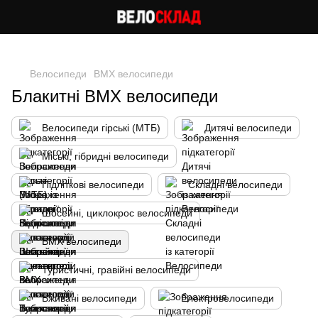
Cлідкуй за знижками в instagram
Велосипеди
BMX велосипеди
Блакитні BMX велосипеди
Велосипеди гірські (МТБ)
Дитячі велосипеди
Міські, гібридні велосипеди
Підліткові велосипеди
Складні велосипеди
Шосейні, циклокрос велосипеди
BMX велосипеди
Туристичні, гравійні велосипеди
Вживані велосипеди
Електровелосипеди