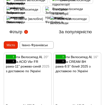
Вживані велосипеди
Електровелосипеди
Dirt велосипеди
Фетбайки
Біговели (велобіги)
Жіночі велосипеди
Фільтр
За популярністю
1
Місто
Івано-Франківськ
3
3
3
3