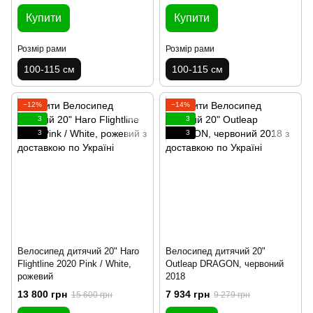
Купити
Купити
Розмір рами
Розмір рами
100-115 см
100-115 см
−12%
−14%
3
3
3
3
Велосипед дитячий 20" Haro
Велосипед дитячий 20"
Flightline 2020 Pink / White,
Outleap DRAGON, червоний
рожевий
2018
13 800 грн
7 934 грн
15 600 грн
9 279 грн