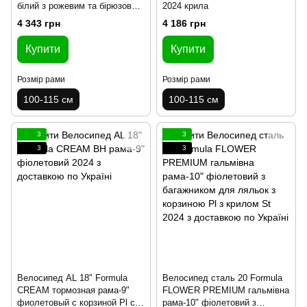
білий з рожевим та бірюзовим
2024 крила
з багажником для ля
4 343 грн
4 186 грн
Купити
Купити
Розмір рами
Розмір рами
100-115 см
100-115 см
3
3
3
3
Велосипед AL 18" Formula
Велосипед сталь 20 Formula
CREAM тормозная рама-9"
FLOWER PREMIUM гальмівна
фиолетовый с корзиной Pl с
рама-10" фіолетовий з