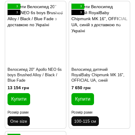
3
3
3
3
Велосипед 20" Apollo NEO 6s
Велосипед дитячий
boys Brushed Alloy / Black /
RoyalBaby Chipmunk MK 16",
Blue Fade
OFFICIAL UA, синій
13 154 грн
7 650 грн
Купити
Купити
Розмір рами
Розмір рами
One size
100-115 см