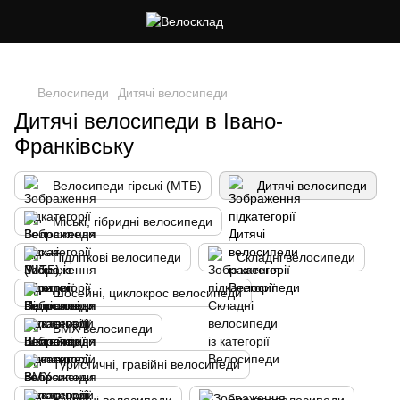
Cлідкуй за знижками в instagram
Велосипеди
Дитячі велосипеди
Дитячі велосипеди в Івано-
Франківську
Велосипеди гірські (МТБ)
Дитячі велосипеди
Міські, гібридні велосипеди
Підліткові велосипеди
Складні велосипеди
Шосейні, циклокрос велосипеди
BMX велосипеди
Туристичні, гравійні велосипеди