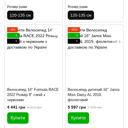
Розмір рами
Розмір рами
120-135 см
120-135 см
−8%
−30%
3
3
3
3
Велосипед 14" Formula RACE
Велосипед дитячий 16" Jamis
2022 Розмір 8" синій з
Miss Daisy AL 2019,
червоним
фіолетовий
4 441 грн
5 597 грн
4 812 грн
7 995 грн
Купити
Купити