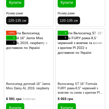
Купити
Купити
Розмір рами
Розмір рами
120-135 см
120-135 см
−26%
3
3
3
3
Велосипед дитячий 16" Jamis
Велосипед ST 16" Formula
Miss Daisy AL 2019, raspberry
FURY рама-8,5" червоний з
жовтим та синім з крилом Pl
2022
6 591 грн
5 003 грн
8 920 грн
Купити
Купити