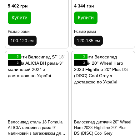
крылом Pl 2024
багажником для ляльок з ко
5 402 грн
4 344 грн
Купити
Купити
Розмір рами
Розмір рами
100-120 см
120-135 см
3
3
3
3
Велосипед сталь 18 Formula
Велосипед дитячий 20" Wheel
ALICIA гальмівна рама-9"
Haro 2023 Flightline 20" Plus
малиновий з багажником для
DS (DISC) Cool Grey
ляльок з корзиною Pl