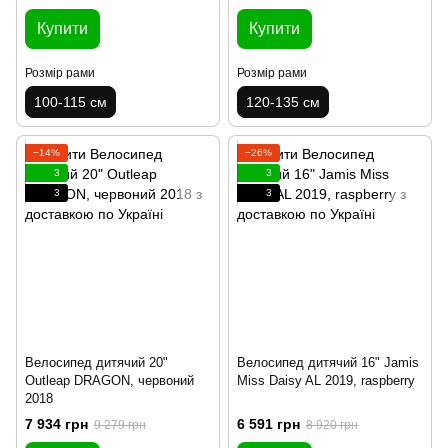
Купити
Купити
Розмір рами
Розмір рами
100-115 см
120-135 см
−14%
−26%
3
3
3
3
Велосипед дитячий 20"
Велосипед дитячий 16" Jamis
Outleap DRAGON, червоний
Miss Daisy AL 2019, raspberry
2018
7 934 грн
6 591 грн
9 279 грн
8 920 грн