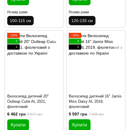
Розмір рами
Розмір рами
100-115 см
120-135 см
−20%
−30%
3
3
3
3
Велосипед дитячий 20"
Велосипед дитячий 16" Jamis
Outleap Cutie AL 2021,
Miss Daisy AL 2019,
фіолетовий
фіолетовий
6 462 грн
5 597 грн
8 077 грн
7 995 грн
Купити
Купити