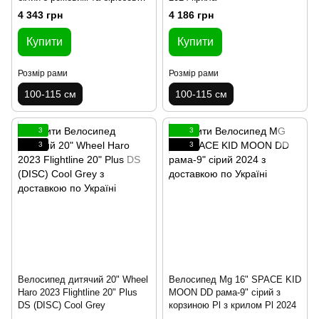
з багажником для ля
4 343 грн
4 186 грн
Купити
Купити
Розмір рами
Розмір рами
100-115 см
100-115 см
3
3
3
3
Велосипед дитячий 20" Wheel
Велосипед Mg 16" SPACE KID
Haro 2023 Flightline 20" Plus
MOON DD рама-9" сірий з
DS (DISC) Cool Grey
корзиною Pl з крилом Pl 2024