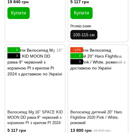
19 840 грн
5 117 грн
Купити
Купити
Розмір рами
100-115 см
3
−12%
3
3
3
Велосипед Mg 16" SPACE KID
Велосипед дитячий 20" Haro
MOON DD рама-9" червоний з
Flightline 2020 Pink / White,
корзиною Pl з крилом Pl 2024
рожевий
5 117 грн
13 800 грн
15 600 грн