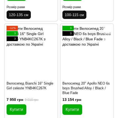
Розмір рами
Розмір рами
120-135 см
100-115 см
−12%
3
3
3
3
Велосипед Bianchi 16" Single
Велосипед 20" Apollo NEO 6s
Girl celeste YNB4KC267K
boys Brushed Alloy / Black /
Blue Fade
7 950 грн
13 154 грн
9 010 грн
Купити
Купити