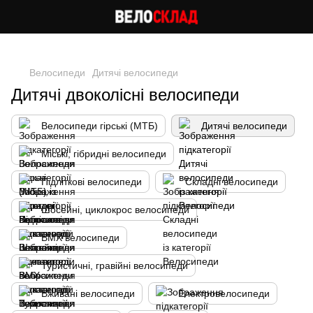
Cлідкуй за знижками в instagram
Велосипеди
Дитячі велосипеди
Дитячі двоколісні велосипеди
Велосипеди гірські (МТБ)
Дитячі велосипеди
Міські, гібридні велосипеди
Підліткові велосипеди
Складні велосипеди
Шосейні, циклокрос велосипеди
BMX велосипеди
Туристичні, гравійні велосипеди
Вживані велосипеди
Електровелосипеди