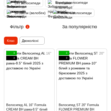
Dirt велосипеди
Фетбайки
Біговели (велобіги)
Жіночі велосипеди
Фільтр
За популярністю
1
Клас
Двоколісні
3
3
3
3
Велосипед AL 16" Formula
Велосипед ST 20" Formula
CREAM BH рама-8.5" білий
FLOWER PREMIUM BH