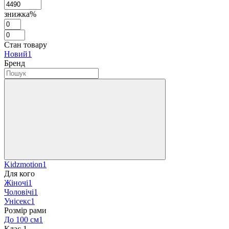
знижка%
Стан товару
Новий
1
Бренд
Kidzmotion
1
Для кого
Жіночі
1
Чоловічі
1
Унісекс
1
Розмір рами
До 100 см
1
Клас
‍
1