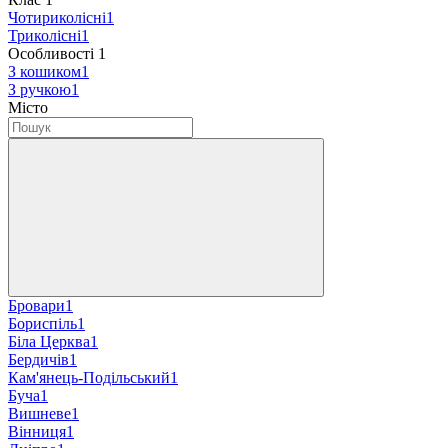
Чотириколісні
1
Триколісні
1
Особливості
‍
1
З кошиком
1
З ручкою
1
Місто
Бровари
1
Бориспіль
1
Біла Церква
1
Бердичів
1
Кам'янець-Подільський
1
Буча
1
Вишневе
1
Вінниця
1