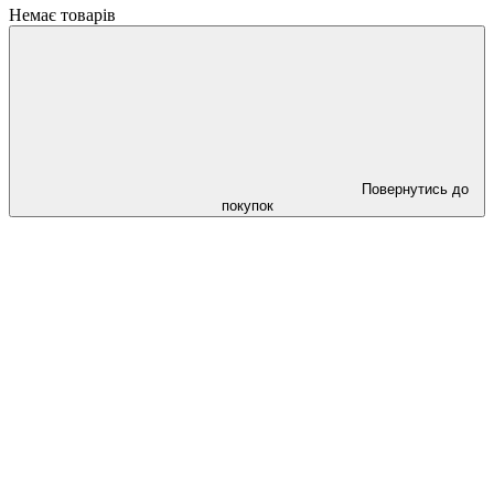
Немає товарів
Повернутись до
покупок
Cлідкуй за знижками в instagram