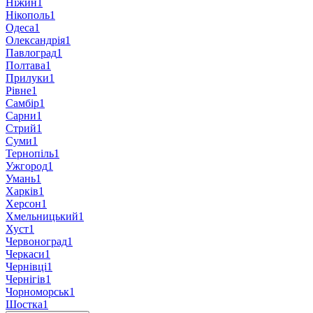
Ніжин
1
Нікополь
1
Одеса
1
Олександрія
1
Павлоград
1
Полтава
1
Прилуки
1
Рівне
1
Самбір
1
Сарни
1
Стрий
1
Суми
1
Тернопіль
1
Ужгород
1
Умань
1
Харків
1
Херсон
1
Хмельницький
1
Хуст
1
Червоноград
1
Черкаси
1
Чернівці
1
Чернігів
1
Чорноморськ
1
Шостка
1