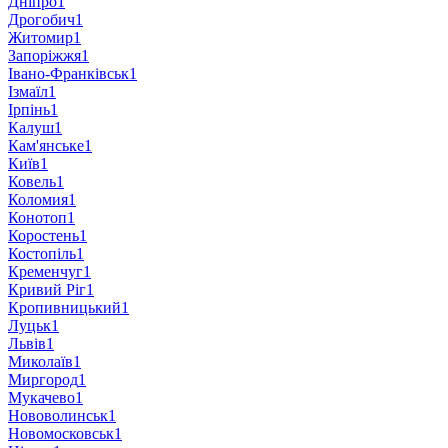
Дніпро
1
Дрогобич
1
Житомир
1
Запоріжжя
1
Івано-Франківськ
1
Ізмаїл
1
Ірпінь
1
Калуш
1
Кам'янське
1
Київ
1
Ковель
1
Коломия
1
Конотоп
1
Коростень
1
Костопіль
1
Кременчуг
1
Кривий Ріг
1
Кропивницький
1
Луцьк
1
Львів
1
Миколаїв
1
Миргород
1
Мукачево
1
Нововолинськ
1
Новомосковськ
1