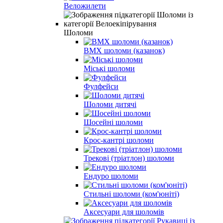
Веложилети
Шоломи
BMX шоломи (казанок)
Міські шоломи
Фулфейси
Шоломи дитячі
Шосейні шоломи
Крос-кантрі шоломи
Трекові (тріатлон) шоломи
Ендуро шоломи
Стильні шоломи (ком'юніті)
Аксесуари для шоломів