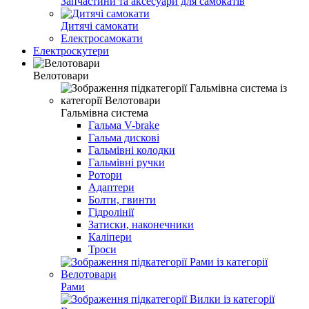
Запчастини та аксесуари для самокатів
Дитячі самокати
Електросамокати
Електроскутери
Велотовари
Гальмівна система
Гальма V-brake
Гальма дисковi
Гальмівні колодки
Гальмівні ручки
Ротори
Адаптери
Болти, гвинти
Гідролінії
Затиски, наконечники
Каліпери
Троси
Рами