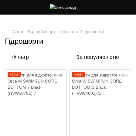
Cлідкуй за знижками в instagram
Спорт
Водний спорт
Плавання
Гідрошорти
Гідрошорти
Фільтр
За популярністю
−20%
−40%