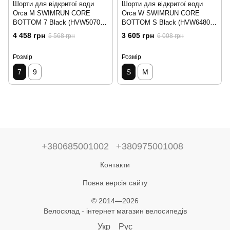
Шорти для відкритої води
Шорти для відкритої води
Orca M SWIMRUN CORE
Orca W SWIMRUN CORE
BOTTOM 7 Black (HVW50701)
BOTTOM S Black (HVW64801)
7
S
4 458 грн
3 605 грн
5 568 грн
6 008 грн
Розмір
Розмір
7
9
S
M
+380685001002
+380975001008
Контакти
Повна версія сайту
© 2014—2026
Велосклад - інтернет магазин велосипедів
Укр
Рус