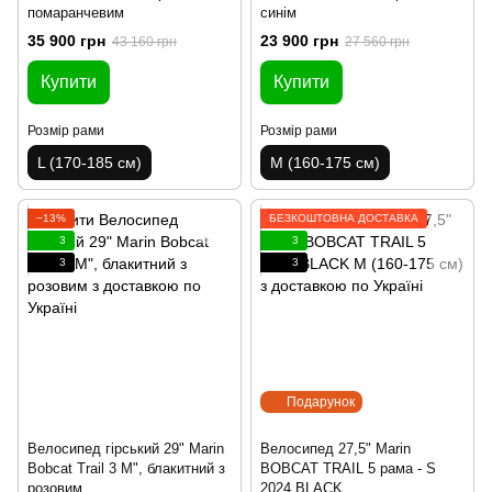
помаранчевим
синім
35 900 грн
23 900 грн
43 160 грн
27 560 грн
Купити
Купити
Розмір рами
Розмір рами
L (170-185 см)
M (160-175 см)
−13%
БЕЗКОШТОВНА ДОСТАВКА
3
3
3
3
Подарунок
Велосипед гірський 29" Marin
Велосипед 27,5" Marin
Bobcat Trail 3 M", блакитний з
BOBCAT TRAIL 5 рама - S
розовим
2024 BLACK