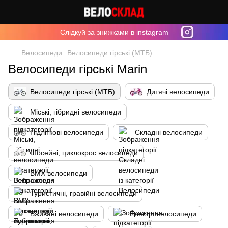
Cлідкуй за знижками в instagram
Велосипеди
Велосипеди гірські (МТБ)
Велосипеди гірські Marin
Велосипеди гірські (МТБ)
Дитячі велосипеди
Міські, гібридні велосипеди
Підліткові велосипеди
Складні велосипеди
Шосейні, циклокрос велосипеди
BMX велосипеди
Туристичні, гравійні велосипеди
Вживані велосипеди
Електровелосипеди