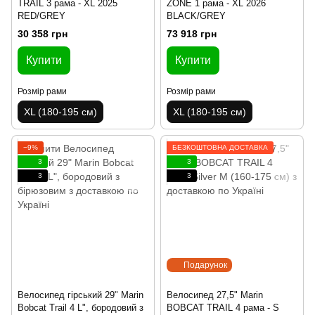
TRAIL 3 рама - XL 2025
ZONE 1 рама - XL 2026
RED/GREY
BLACK/GREY
30 358 грн
73 918 грн
Купити
Купити
Розмір рами
Розмір рами
XL (180-195 см)
XL (180-195 см)
−9%
БЕЗКОШТОВНА ДОСТАВКА
3
3
3
3
Подарунок
Велосипед гірський 29" Marin
Велосипед 27,5" Marin
Bobcat Trail 4 L", бородовий з
BOBCAT TRAIL 4 рама - S