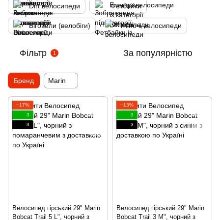
Dirt велосипеди
Фетбайки
Біговели (велобіги)
Жіночі велосипеди
Фільтр
За популярністю
1
Бренд
Marin
−17%
−13%
3
3
3
3
Велосипед гірський 29" Marin
Велосипед гірський 29" Marin
Bobcat Trail 5 L", чорний з
Bobcat Trail 3 M", чорний з