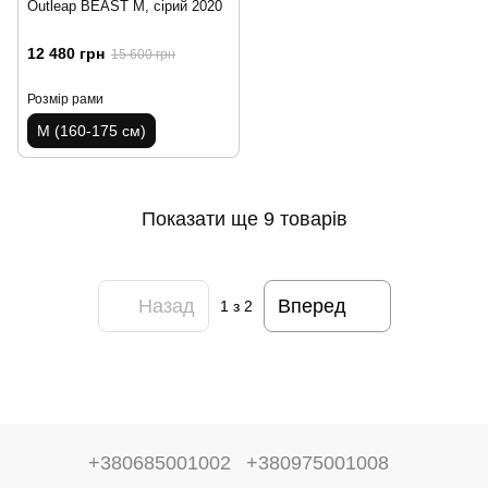
Outleap BEAST M, сірий 2020
12 480 грн
15 600 грн
Розмір рами
M (160-175 см)
Показати ще 9 товарів
Назад
Вперед
1
з 2
+380685001002
+380975001008