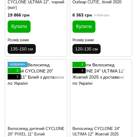
CYCLONE ULTIMA 12", чорний
Outleap CUTIE, білий 2020
(мат)
19 866 грн
6 363 грн
7 954 грн
Купити
Купити
Розмір рами
Розмір рами
135-150 см
120-135 см
НОВИНКА
3
3
3
3
Велосипед дитячий CYCLONE
Велосипед CYCLONE 24"
20" PIXEL 11" Білий
ULTIMA 12" Жовтий 2025