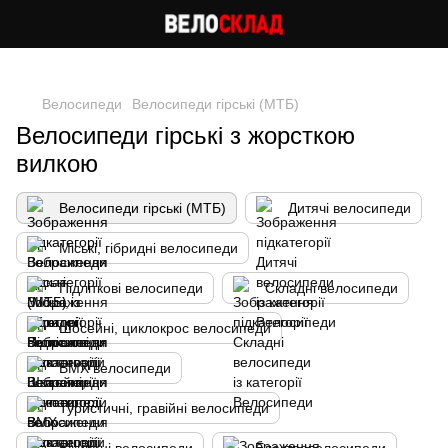
Cлідкуй за знижками в instagram
Велосипеди
Велосипеди гірські (МТБ)
Велосипеди гірські з жорсткою
вилкою
Велосипеди гірські (МТБ)
Дитячі велосипеди
Міські, гібридні велосипеди
Підліткові велосипеди
Складні велосипеди
Шосейні, циклокрос велосипеди
BMX велосипеди
Туристичні, гравійні велосипеди