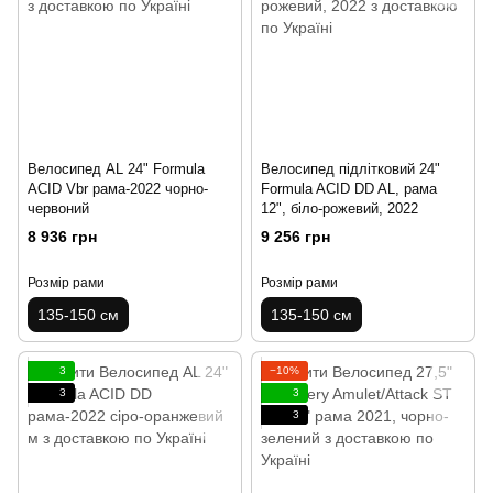
Велосипед AL 24" Formula
Велосипед підлітковий 24"
ACID Vbr рама-2022 чорно-
Formula ACID DD AL, рама
червоний
12", біло-рожевий, 2022
8 936 грн
9 256 грн
Розмір рами
Розмір рами
135-150 см
135-150 см
3
−10%
3
3
3