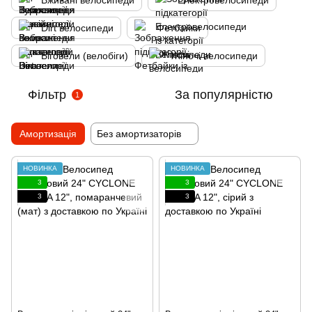
Вживані велосипеди
Електровелосипеди
Dirt велосипеди
Фетбайки
Біговели (велобіги)
Жіночі велосипеди
Фільтр
За популярністю
1
Амортизація
Без амортизаторів
НОВИНКА
НОВИНКА
3
3
3
3