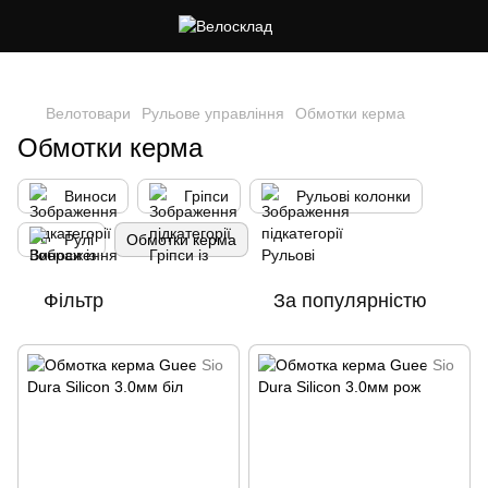
Cлідкуй за знижками в instagram
Велотовари
Рульове управління
Обмотки керма
Обмотки керма
Виноси
Гріпси
Рульові колонки
Рулі
Обмотки керма
Фільтр
За популярністю