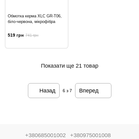
Обмотка керма XLC GR-T06,
біло-червона, мікрофібра
519 грн
741 грн
Показати ще 21 товар
Назад
Вперед
6
з 7
+380685001002
+380975001008