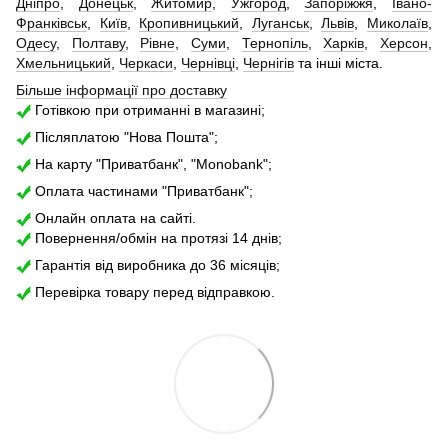
Дніпро
,
Донецьк
,
Житомир
,
Ужгород
,
Запоріжжя
,
Івано-
Франківськ
,
Київ
,
Кропивницький
,
Луганськ
,
Львів
,
Миколаїв
,
Одесу
,
Полтаву
,
Рівне
,
Суми
,
Тернопіль
,
Харків
,
Херсон
,
Хмельницький
,
Черкаси
,
Чернівці
,
Чернігів
та інші міста.
Більше інформації про доставку
Готівкою при отриманні в магазині;
Післяплатою "Нова Пошта";
На карту "Приватбанк", "Monobank";
Оплата частинами "Приватбанк";
Онлайн оплата на сайті.
Повернення/обмін на протязі 14 днів;
Гарантія від виробника до 36 місяців;
Перевірка товару перед відправкою.