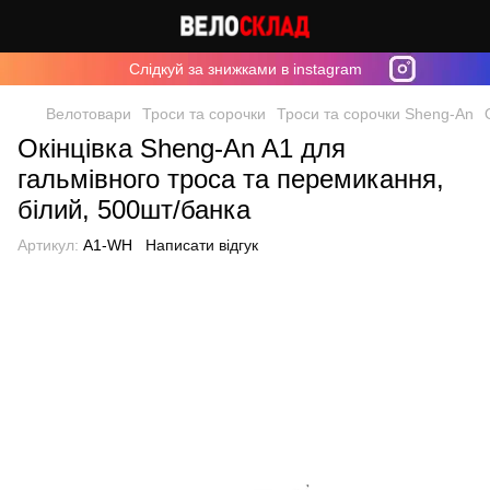
Cлідкуй за знижками в instagram
Велотовари
Троси та сорочки
Троси та сорочки Sheng-An
Окінцівка Sheng-An A1 для
гальмівного троса та перемикання,
білий, 500шт/банка
Артикул:
A1-WH
Написати відгук