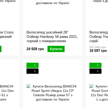
be Cross
Велосипед шосейний 28"
Велосипед
ервоний
Outleap Hardway 56 рама 2021,
Outleap Tr
чорний з помаранчевим
серій
20 746 грн
24 928 грн
Купити
16 597 грн
3
3
3
3