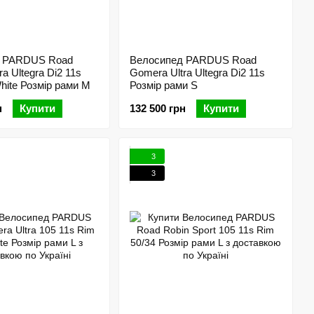
д PARDUS Road
Велосипед PARDUS Road
a Ultegra Di2 11s
Gomera Ultra Ultegra Di2 11s
hite Розмір рами M
Розмір рами S
н
Купити
132 500 грн
Купити
3
3