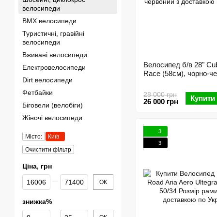
велосипеди
BMX велосипеди
Туристичні, гравійні
велосипеди
Вживані велосипеди
Велосипед б/в 28" Cu
Електровелосипеди
Race (58см), чорно-ч
Dirt велосипеди
Фетбайки
28 000 грн
Купити
26 000 грн
Біговели (велобіги)
Жіночі велосипеди
3
Місто:
Київ
3
Очистити фільтр
Ціна, грн
Від Ціна, грн
До Ціна, грн
ОК
знижка%
Від знижка%
До знижка%