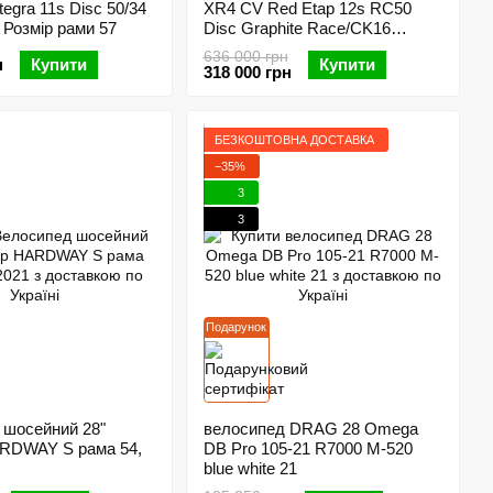
egra 11s Disc 50/34
XR4 CV Red Etap 12s RC50
 Розмір рами 57
Disc Graphite Race/CK16
Shade/White Logo Gloss 57
636 000 грн
н
Купити
Купити
318 000 грн
БЕЗКОШТОВНА ДОСТАВКА
−35%
3
3
Подарунок
 шосейний 28"
велосипед DRAG 28 Omega
ARDWAY S рама 54,
DB Pro 105-21 R7000 M-520
blue white 21