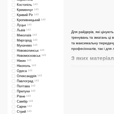
Костопіль
143
Кременчуг
143
Кривий Ріг
143
Кропивницький
143
Луцьк
143
Львів
143
Для райдерів, які цінуют
Миколаїв
143
тренувань та змагань ці
Миргород
143
та максимальну передачу
Мукачево
143
професіоналів, так і для 
Нововолинськ
143
Новомосковськ
143
З яких матеріа
Ніжин
143
Нікополь
143
Шосейні велосипеди купит
Одеса
143
Карбон
Олександрія
143
Павлоград
143
Це один із найпопулярніш
Полтава
143
передавати зусилля при 
Прилуки
143
нерівних дорогах.
Рівне
143
Самбір
143
Алюміній
Сарни
143
Купити такі шосейні вело
Стрий
143