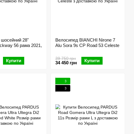
 шосейний 28"
Велосипед BIANCHI Nirone 7
ackway 56 рама 2021,
Alu Sora 9s CP Road 53 Celeste
39 750 грн
Купити
Купити
34 450 грн
3
3