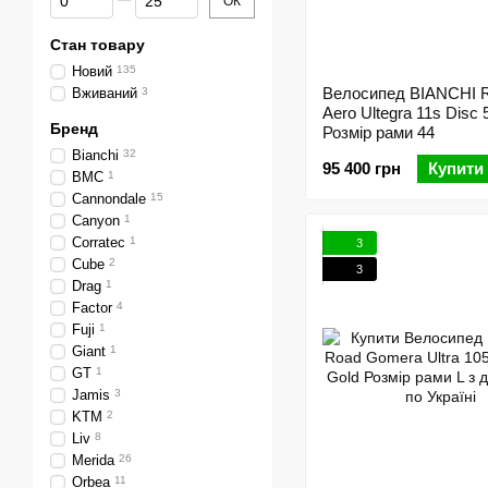
ОК
Стан товару
Новий
135
Велосипед BIANCHI R
Вживаний
3
Aero Ultegra 11s Disc 
Бренд
Розмір рами 44
Bianchi
32
95 400 грн
Купити
BMC
1
Cannondale
15
Canyon
1
Corratec
1
3
Cube
2
3
Drag
1
Factor
4
Fuji
1
Giant
1
GT
1
Jamis
3
KTM
2
Liv
8
Merida
26
Orbea
11