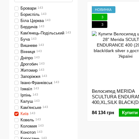
Бровари
143
НОВИНКА
Бориспіль
143
3
Біла Церква
143
3
Бердичів
143
Кам'янець-Подільський
143
Буча
143
Вишневе
143
Вінниця
143
Дніпро
143
Дрогобич
143
Житомир
143
Запоріжжя
143
Івано-Франківськ
143
Ізмаїл
143
Велосипед MERIDA
Ірпінь
143
SCULTURA ENDURA
Калуш
143
400,XL,SILK BLACK(
Кам'янське
143
SILVER)
84 134 грн
Купити
Київ
143
Ковель
143
Коломия
143
Конотоп
143
Коростень
143