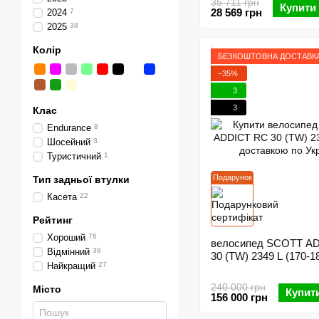
35 711 грн
Купити
28 569 грн
2024
7
2025
38
Колір
БЕЗКОШТОВНА ДОСТАВК
−35%
3
3
Клас
Endurance
8
Шосейний
3
Туристичний
1
Подарунок
Тип задньої втулки
Касета
22
Рейтинг
Хороший
76
велосипед SCOTT A
Відмінний
38
30 (TW) 2349 L (170-1
Найкращий
27
240 000 грн
Місто
Купит
156 000 грн