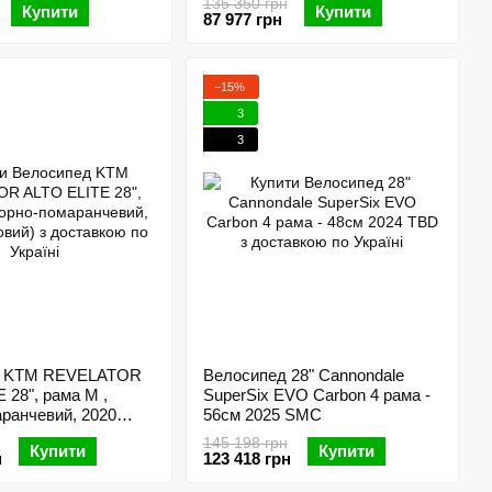
135 350 грн
Купити
Купити
87 977 грн
−15%
3
3
д KTM REVELATOR
Велосипед 28" Cannondale
 28", рама M ,
SuperSix EVO Carbon 4 рама -
ранчевий, 2020
56см 2025 SMC
145 198 грн
Купити
Купити
н
123 418 грн