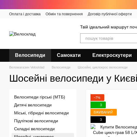
Перейти до основного контенту
Оплата і доставка
Обмін та повернення
Договір публічної оферти
Твій ідеальний маршрут поч
Велосипеди
Самокати
Електроскутери
Веломагазин Velosklad
Велосипеди
Шосейні, циклокрос велосипеди
Шосейні велосипеди у Києв
Велосипеди гірські (МТБ)
−7%
Дитячі велосипеди
3
ВЖИВАНИЙ
Міські, гібридні велосипеди
3
Підліткові велосипеди
Складні велосипеди
Шосейні, циклокрос