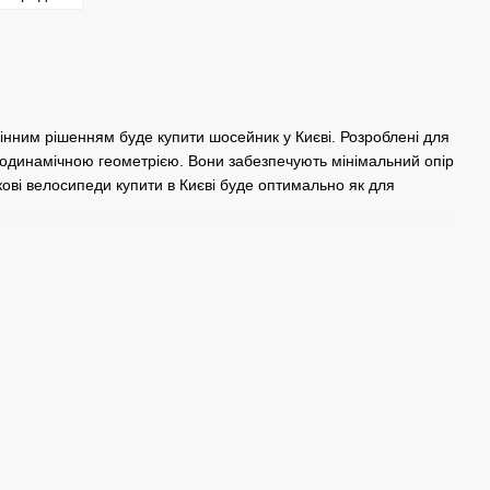
дмінним рішенням буде купити шосейник у Києві. Розроблені для
одинамічною геометрією. Вони забезпечують мінімальний опір
ові велосипеди купити в Києві буде оптимально як для
.
ми є легкість та висока жорсткість, що дозволяє ефективно
 амортизацію, що робить поїздки більш комфортними на
ї категорії. Алюмінієві рами менш важкі, ніж сталеві, і