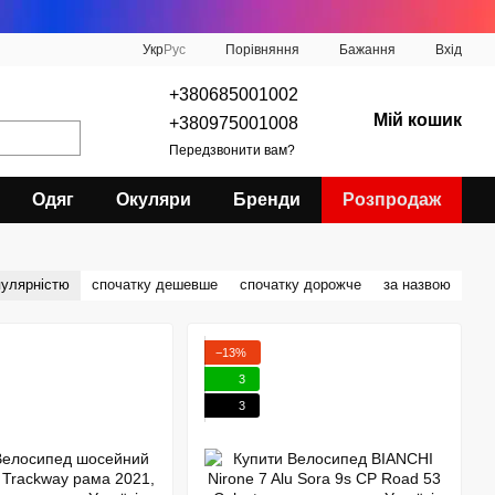
Порівняння
Укр
Рус
Бажання
Вхід
+380685001002
Мій кошик
+380975001008
Передзвонити вам?
Одяг
Окуляри
Бренди
Розпродаж
пулярністю
спочатку дешевше
спочатку дорожче
за назвою
−13%
3
3