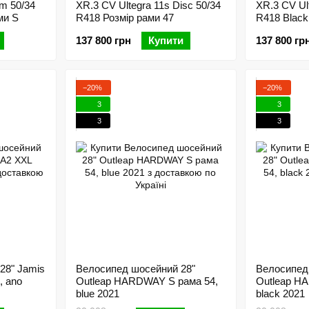
im 50/34
XR.3 CV Ultegra 11s Disc 50/34
XR.3 CV Ult
ми S
R418 Розмір рами 47
R418 Black
137 800 грн
Купити
137 800 гр
−20%
−20%
3
3
3
3
28" Jamis
Велосипед шосейний 28"
Велосипед
 ano
Outleap HARDWAY S рама 54,
Outleap H
blue 2021
black 2021