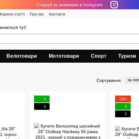
Cлідкуй за знижками в instagram
Корисні статті
Про нас
Контакти
инається тут!
Велотовари
Мототовари
Спорт
Туризм
і
за по
Сортування:
3
−20%
3
3
3