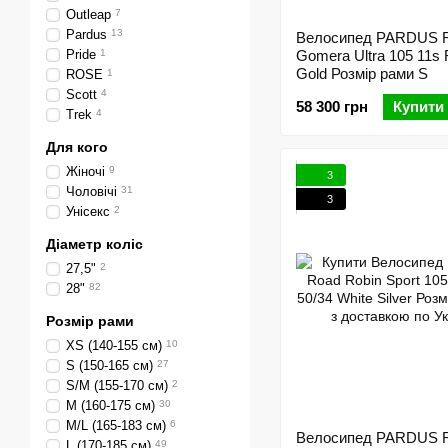
Outleap
7
Pardus
13
Велосипед PARDUS 
Pride
1
Gomera Ultra 105 11s 
Gold Розмір рами S
ROSE
1
Scott
4
58 300 грн
Купити
Trek
4
Для кого
Жіночі
9
3
Чоловічі
31
3
Унісекс
2
Діаметр коліс
27,5"
2
28"
82
Розмір рами
XS (140-155 см)
10
S (150-165 см)
27
S/M (155-170 см)
2
M (160-175 см)
30
M/L (165-183 см)
6
Велосипед PARDUS 
L (170-185 см)
49