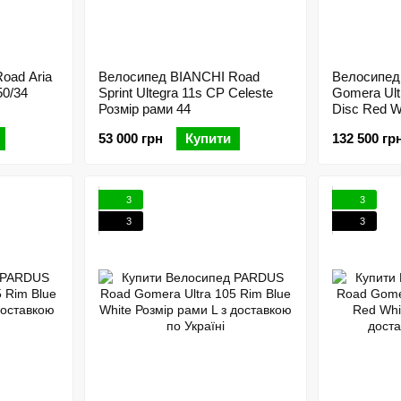
oad Aria
Велосипед BIANCHI Road
Велосипе
50/34
Sprint Ultegra 11s CP Celeste
Gomera Ultr
Розмір рами 44
Disc Red W
53 000 грн
Купити
132 500 гр
3
3
3
3