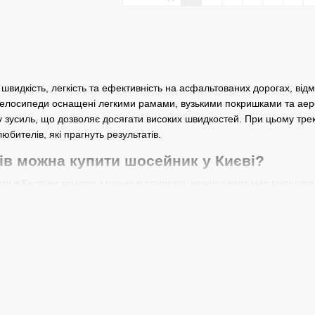
ь швидкість, легкість та ефективність на асфальтованих дорогах, ві
 велосипеди оснащені легкими рамами, вузькими покришками та аер
 зусиль, що дозволяє досягати високих швидкостей. При цьому трек
любителів, які прагнуть результатів.
лів можна купити шосейник у Києві?
и в Києві ви можете з різних матеріалів, кожен з яких має переваги
их матеріалів для висококласних моделей. Його головними перевага
педалюванні та покращує динаміку. Крім того, карбон має відмінну
сипеди у Києві ви можете дешевше, порівняно з байками із попередньо