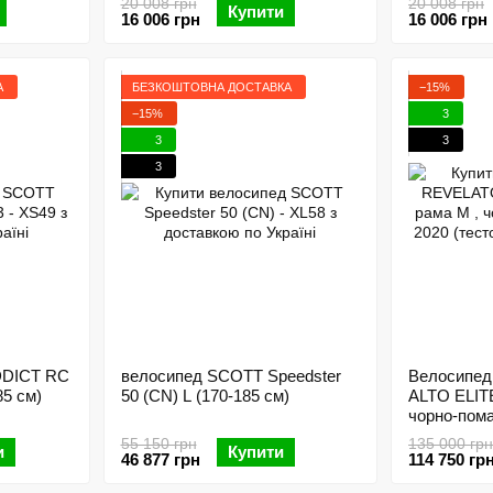
20 008 грн
20 008 грн
Купити
16 006 грн
16 006 грн
А
БЕЗКОШТОВНА ДОСТАВКА
−15%
−15%
3
3
3
3
DDICT RC
велосипед SCOTT Speedster
Велосипе
85 см)
50 (CN) L (170-185 см)
ALTO ELITE
чорно-пома
(тестовий)
55 150 грн
135 000 грн
и
Купити
46 877 грн
114 750 гр