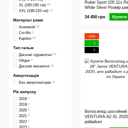
Robin Sport 105 11s R
XL (180-195 см)
36
White Silver Розмір ра
XXL (190-210 см)
12
34 450 грн
Купити
Матеріал рами
Алюміній
28
Cro-Mo
2
−20%
Карбон
48
3
Тип гальм
3
Дискові гідравлічні
53
Обідні
3
Дискові механічні
18
Амортизація
Без амортизаторів
51
Рік випуску
2018
4
2019
2
2020
3
Велосипед шосейний 
2021
9
VENTURA A2 XL 2020,
palladium
2022
1
2023
6