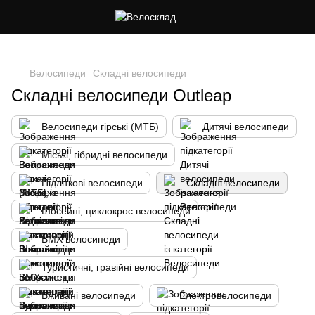
Cлідкуй за знижками в instagram
Велосипеди
Складні велосипеди
Складні велосипеди Outleap
Велосипеди гірські (МТБ)
Дитячі велосипеди
Міські, гібридні велосипеди
Підліткові велосипеди
Складні велосипеди
Шосейні, циклокрос велосипеди
BMX велосипеди
Туристичні, гравійні велосипеди
Вживані велосипеди
Електровелосипеди