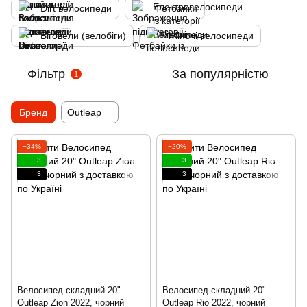
Dirt велосипеди
Фетбайки
Біговели (велобіги)
Жіночі велосипеди
Фільтр
За популярністю
1
Бренд
Outleap
−34%
−20%
3
3
3
3
Велосипед складний 20"
Велосипед складний 20"
Outleap Zion 2022, чорний
Outleap Rio 2022, чорний