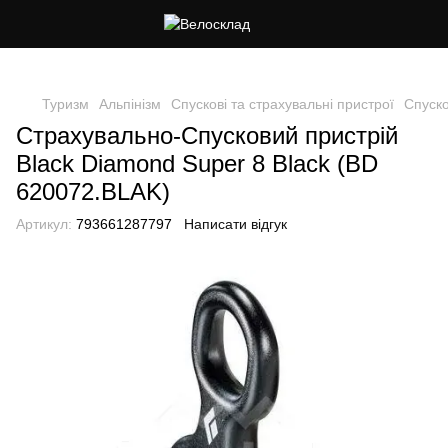
Cлідкуй за знижками в instagram
Туризм
Альпінізм
Спускові та страхувальні пристрої
Спуско
Страхувально-Спусковий пристрій
Black Diamond Super 8 Black (BD
620072.BLAK)
Артикул:
793661287797
Написати відгук