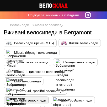
Cлідкуй за знижками в instagram
Велосипеди
Вживані велосипеди
Вживані велосипеди в Bergamont
Велосипеди гірські (МТБ)
Дитячі велосипеди
Міські, гібридні велосипеди
Підліткові велосипеди
Складні велосипеди
Шосейні, циклокрос велосипеди
BMX велосипеди
Туристичні, гравійні велосипеди
Вживані велосипеди
Електровелосипеди