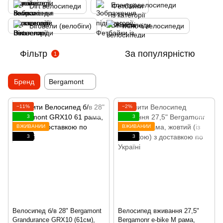
Dirt велосипеди
Фетбайки
Біговели (велобіги)
Жіночі велосипеди
Фільтр
За популярністю
1
Бренд
Bergamont
−11%
−2%
3
3
ВЖИВАНИЙ
ВЖИВАНИЙ
3
3
Велосипед б/в 28" Bergamont
Велосипед вживання 27,5"
Grandurance GRX10 (61см),
Bergamonr e-bike M рама,